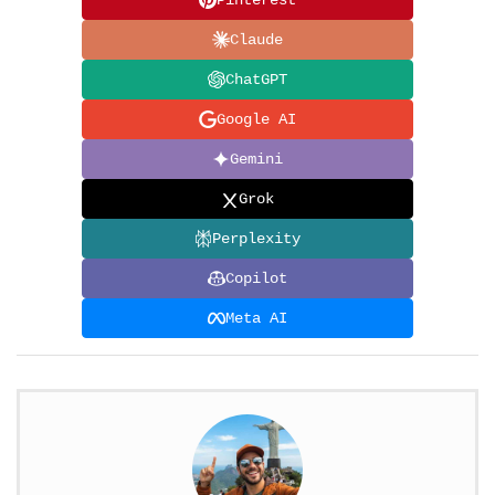
Claude
ChatGPT
Google AI
Gemini
Grok
Perplexity
Copilot
Meta AI