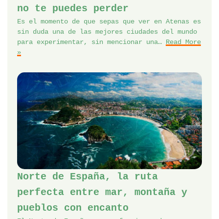
no te puedes perder
Es el momento de que sepas que ver en Atenas es
sin duda una de las mejores ciudades del mundo
para experimentar, sin mencionar una…
Read More
»
Norte de España, la ruta
perfecta entre mar, montaña y
pueblos con encanto