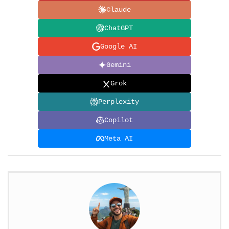
Claude
ChatGPT
Google AI
Gemini
Grok
Perplexity
Copilot
Meta AI