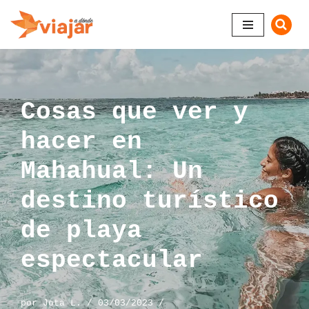
Saltar
al
contenido
Cosas que ver y
hacer en
Mahahual: Un
destino turístico
de playa
espectacular
por
Jota L.
03/03/2023