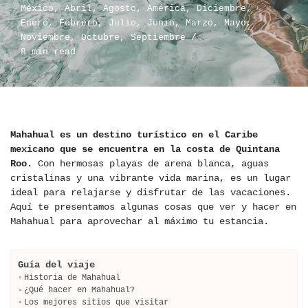
México
,
Abril
,
Agosto
,
América
,
Diciembre
,
Enero
,
Febrero
,
Julio
,
Junio
,
Marzo
,
Mayo
,
Noviembre
,
Octubre
,
Septiembre
8 min read
Mahahual es un destino turístico en el Caribe
mexicano que se encuentra en la costa de Quintana
Roo.
Con hermosas playas de arena blanca, aguas
cristalinas y una vibrante vida marina, es un lugar
ideal para relajarse y disfrutar de las vacaciones.
Aquí te presentamos algunas cosas que ver y hacer en
Mahahual para aprovechar al máximo tu estancia.
Guía del viaje
Historia de Mahahual
¿Qué hacer en Mahahual?
Los mejores sitios que visitar