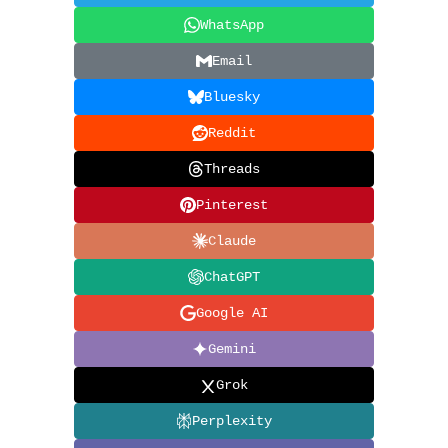
WhatsApp
Email
Bluesky
Reddit
Threads
Pinterest
Claude
ChatGPT
Google AI
Gemini
Grok
Perplexity