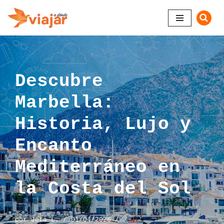
Saltar
al
contenido
Descubre
Marbella:
Historia, Lujo y
Encanto
Mediterráneo en
la Costa del Sol
por
Jota L.
01/04/2026