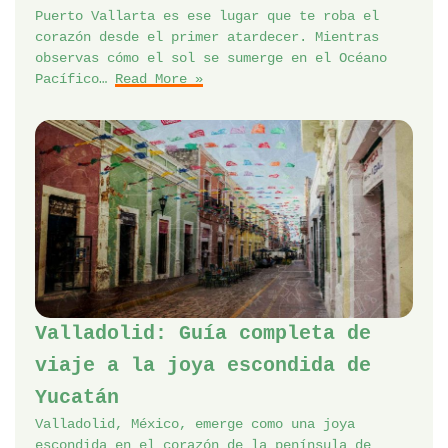
Puerto Vallarta es ese lugar que te roba el
corazón desde el primer atardecer. Mientras
observas cómo el sol se sumerge en el Océano
Pacífico…
Read More »
Valladolid: Guía completa de
viaje a la joya escondida de
Yucatán
Valladolid, México, emerge como una joya
escondida en el corazón de la península de