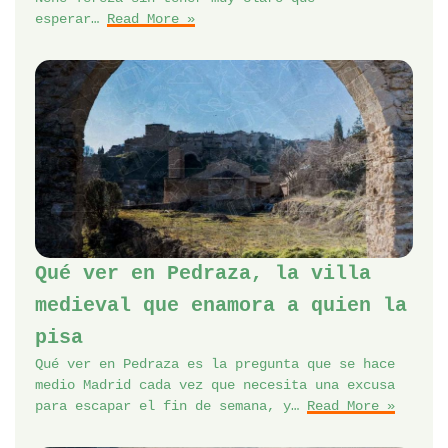
esperar…
Read More »
Qué ver en Pedraza, la villa
medieval que enamora a quien la
pisa
Qué ver en Pedraza es la pregunta que se hace
medio Madrid cada vez que necesita una excusa
para escapar el fin de semana, y…
Read More »