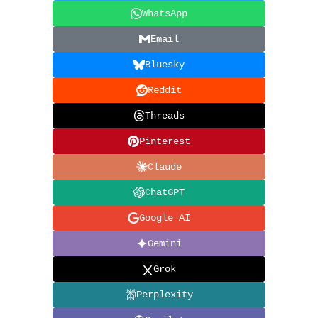
WhatsApp
Email
Bluesky
Reddit
Threads
Pinterest
Claude
ChatGPT
Google AI
Gemini
Grok
Perplexity