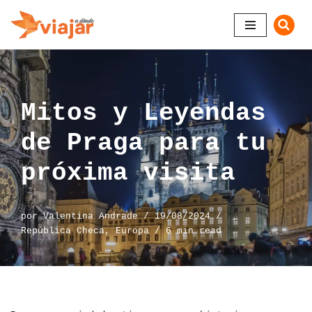
Saltar
al
contenido
Mitos y Leyendas
de Praga para tu
próxima visita
por
Valentina Andrade
19/08/2024
República Checa
,
Europa
6 min read