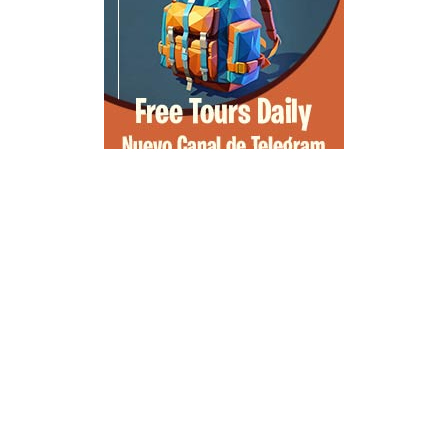
Qué ver en Tirana, la guía completa de la capital de Albania
Qué ver en Pedraza, la villa medieval que enamora a quien la pisa
Guía para viajar a las Islas Hébridas: Ruta, ferries y preparativos
Que ver en Atenas, visitas que no te puedes perder
Morella, guía completa para planear tu escapada al Maestrazgo