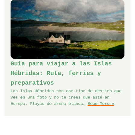
Guía para viajar a las Islas
Hébridas: Ruta, ferries y
preparativos
Las Islas Hébridas son ese tipo de destino que
ves en una foto y no te crees que esté en
Europa. Playas de arena blanca…
Read More »