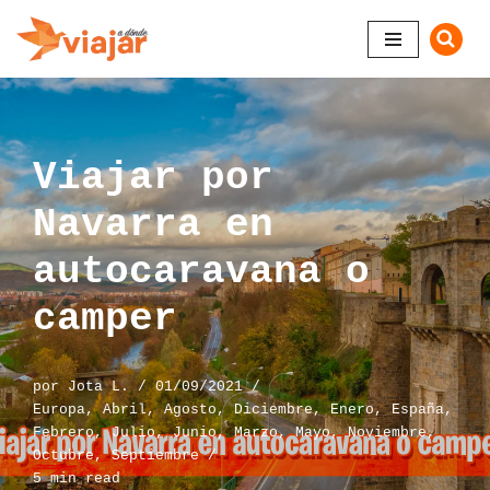
Saltar
al
contenido
Viajar por
Navarra en
autocaravana o
camper
por
Jota L.
01/09/2021
Europa
,
Abril
,
Agosto
,
Diciembre
,
Enero
,
España
,
Febrero
,
Julio
,
Junio
,
Marzo
,
Mayo
,
Noviembre
,
Octubre
,
Septiembre
5 min read