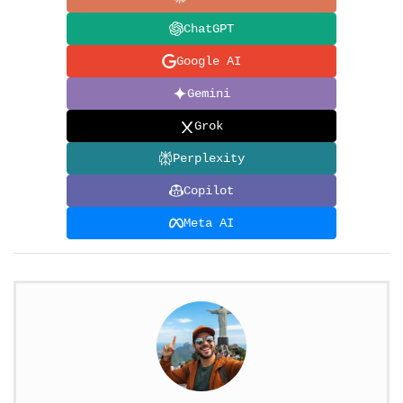
ChatGPT
Google AI
Gemini
Grok
Perplexity
Copilot
Meta AI