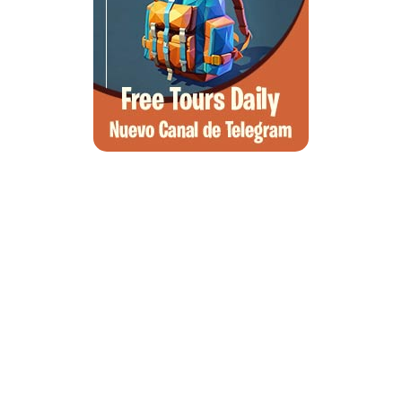
Qué ver en Tirana, la guía completa de la capital de Albania
Qué ver en Pedraza, la villa medieval que enamora a quien la pisa
Guía para viajar a las Islas Hébridas: Ruta, ferries y preparativos
Que ver en Atenas, visitas que no te puedes perder
Morella, guía completa para planear tu escapada al Maestrazgo