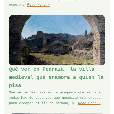
esperar…
Read More »
Qué ver en Pedraza, la villa
medieval que enamora a quien la
pisa
Qué ver en Pedraza es la pregunta que se hace
medio Madrid cada vez que necesita una excusa
para escapar el fin de semana, y…
Read More »