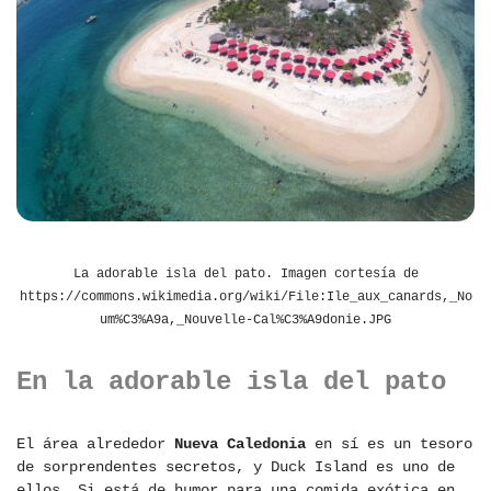
La adorable isla del pato. Imagen cortesía de
https://commons.wikimedia.org/wiki/File:Ile_aux_canards,_No
um%C3%A9a,_Nouvelle-Cal%C3%A9donie.JPG
En la adorable isla del pato
El área alrededor
Nueva Caledonia
en sí es un tesoro
de sorprendentes secretos, y Duck Island es uno de
ellos. Si está de humor para una comida exótica en