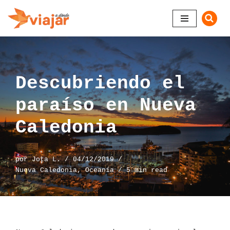
Saltar
al
contenido
Descubriendo el
paraíso en Nueva
Caledonia
por
Jota L.
04/12/2019
Nueva Caledonia
,
Oceanía
5 min read