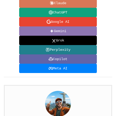
Claude
ChatGPT
Google AI
Gemini
Grok
Perplexity
Copilot
Meta AI