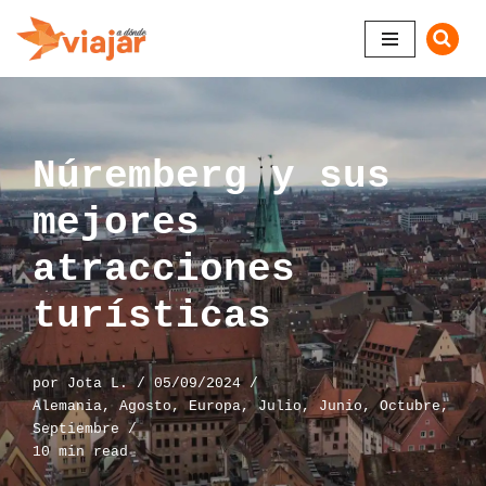
Saltar
al
contenido
Núremberg y sus
mejores
atracciones
turísticas
por
Jota L.
05/09/2024
Alemania
,
Agosto
,
Europa
,
Julio
,
Junio
,
Octubre
,
Septiembre
10 min read