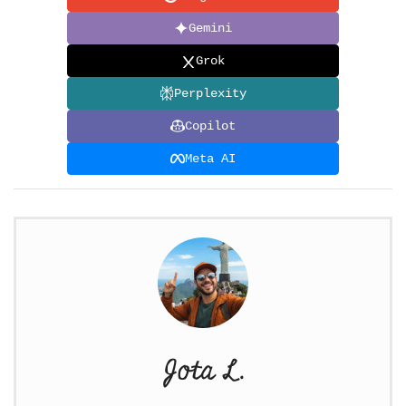
Gemini
Grok
Perplexity
Copilot
Meta AI
Jota L.