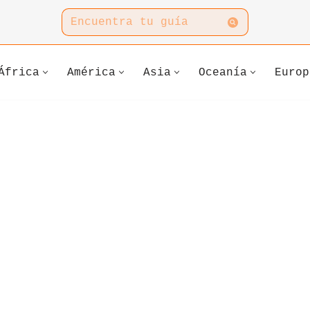
África
América
Asia
Oceanía
Europ