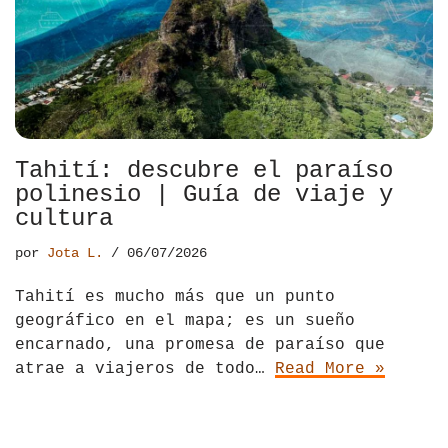
El Salvador
Jordania
Croacia
Estados Unidos
Kazajistán
Dinamarca
Hawái
La India
Escocia
México
Madagascar
Eslovenia
Tahití: descubre el paraíso
polinesio | Guía de viaje y
Nicaragua
Malasia
España
cultura
Paraguay
Maldivas
Finlandia
por
Jota L.
06/07/2026
Perú
Mongolia
Francia
Tahití es mucho más que un punto
geográfico en el mapa; es un sueño
República Dominicana
Nepal
Grecia
encarnado, una promesa de paraíso que
atrae a viajeros de todo…
Read More »
Venezuela
Qatar
Hungría
Tailandia
Inglaterra