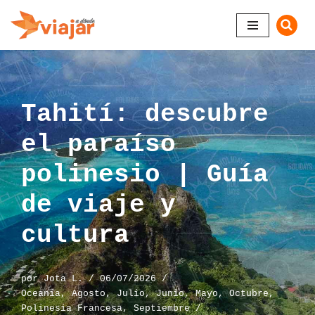
Saltar
al
contenido
Tahití: descubre
el paraíso
polinesio | Guía
de viaje y
cultura
por
Jota L.
06/07/2026
Oceanía
,
Agosto
,
Julio
,
Junio
,
Mayo
,
Octubre
,
Polinesia Francesa
,
Septiembre