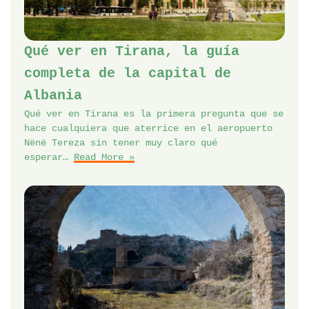
Qué ver en Tirana, la guía
completa de la capital de
Albania
Qué ver en Tirana es la primera pregunta que se
hace cualquiera que aterrice en el aeropuerto
Nënë Tereza sin tener muy claro qué
esperar…
Read More »