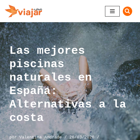
Saltar
al
contenido
Las mejores
piscinas
naturales en
España:
Alternativas a la
costa
por
Valentina Andrade
26/03/2026