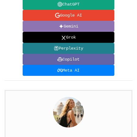
ChatGPT
Google AI
Gemini
Grok
Perplexity
Copilot
Meta AI