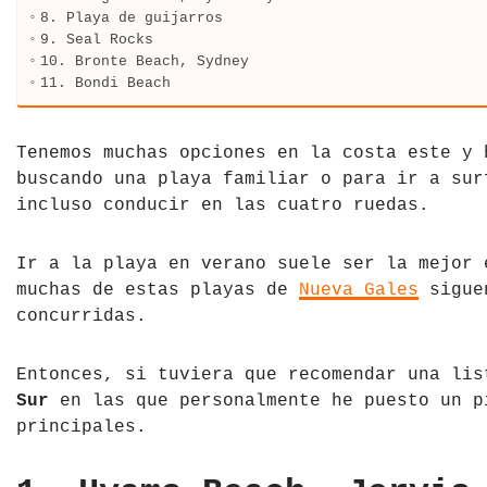
8. Playa de guijarros
Tíbet
Irlanda
9. Seal Rocks
10. Bronte Beach, Sydney
Vietnam
Islandia
11. Bondi Beach
Italia
Tenemos muchas opciones en la costa este y 
Letonia
buscando una playa familiar o para ir a sur
incluso conducir en las cuatro ruedas.
Liechtenstein
Ir a la playa en verano suele ser la mejor 
Macedonia del Norte
muchas de estas playas de
Nueva Gales
siguen
concurridas.
Noruega
País de Gales
Entonces, si tuviera que recomendar una li
Sur
en las que personalmente he puesto un p
Portugal
principales.
Polonia