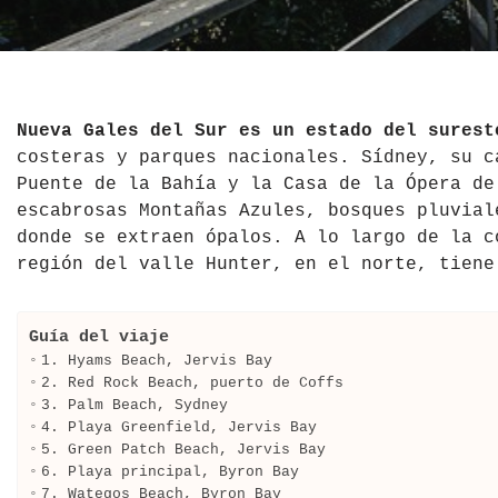
El Salvador
Jordania
Croacia
Estados Unidos
Kazajistán
Dinamarca
Hawái
La India
Escocia
Nueva Gales del Sur es un estado del sures
costeras y parques nacionales. Sídney, su c
México
Madagascar
Eslovenia
Puente de la Bahía y la Casa de la Ópera de
escabrosas Montañas Azules, bosques pluvial
Nicaragua
Malasia
España
donde se extraen ópalos. A lo largo de la c
región del valle Hunter, en el norte, tiene
Paraguay
Maldivas
Finlandia
Perú
Mongolia
Francia
Guía del viaje
1. Hyams Beach, Jervis Bay
República Dominicana
Nepal
Grecia
2. Red Rock Beach, puerto de Coffs
3. Palm Beach, Sydney
4. Playa Greenfield, Jervis Bay
Venezuela
Qatar
Hungría
5. Green Patch Beach, Jervis Bay
6. Playa principal, Byron Bay
Tailandia
Inglaterra
7. Wategos Beach, Byron Bay