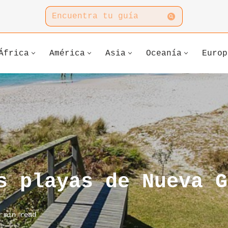
África
América
Asia
Oceanía
Europ
s playas de Nueva G
 min read