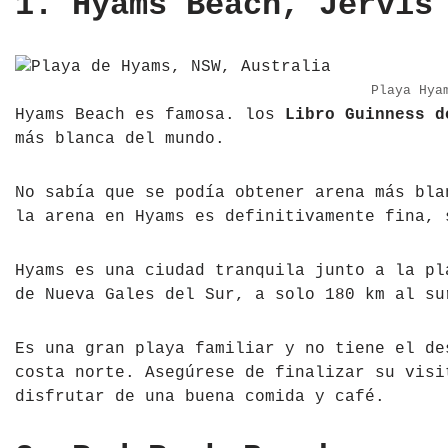
1. Hyams Beach, Jervis
República Checa
Rusia
Playa Hya
Hyams Beach es famosa. los
Libro Guinness d
Serbia
más blanca del mundo.
Suecia
No sabía que se podía obtener arena más bla
Suiza
la arena en Hyams es definitivamente fina, 
Turquía
Hyams es una ciudad tranquila junto a la pl
de Nueva Gales del Sur, a solo 180 km al su
Ucrania
Es una gran playa familiar y no tiene el de
costa norte. Asegúrese de finalizar su visi
disfrutar de una buena comida y café.