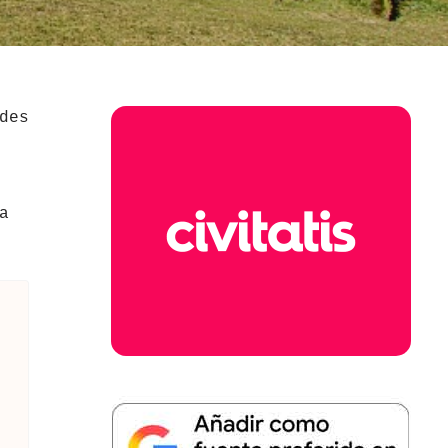
des
a