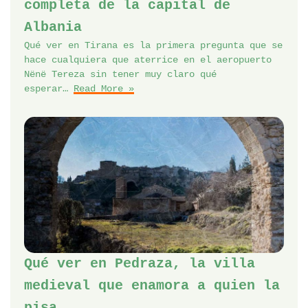
completa de la capital de
Albania
Qué ver en Tirana es la primera pregunta que se
hace cualquiera que aterrice en el aeropuerto
Nënë Tereza sin tener muy claro qué
esperar…
Read More »
Qué ver en Pedraza, la villa
medieval que enamora a quien la
pisa