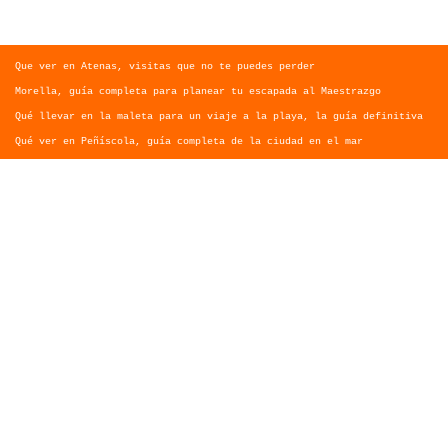
Que ver en Atenas, visitas que no te puedes perder
Morella, guía completa para planear tu escapada al Maestrazgo
Qué llevar en la maleta para un viaje a la playa, la guía definitiva
Qué ver en Peñíscola, guía completa de la ciudad en el mar
Norte de España, la ruta perfecta entre mar, montaña y pueblos con
encanto