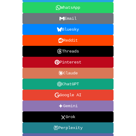
WhatsApp
Email
Bluesky
Reddit
Threads
Pinterest
Claude
ChatGPT
Google AI
Gemini
Grok
Perplexity