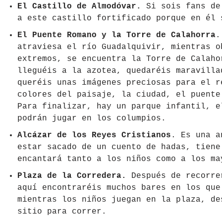
El Castillo de Almodóvar.
Si sois fans de 
República Checa
a este castillo fortificado porque en él 
El Puente Romano y la Torre de Calahorra
.
Rusia
atraviesa el río Guadalquivir, mientras o
extremos, se encuentra la Torre de Calaho
Serbia
lleguéis a la azotea, quedaréis maravilla
Suecia
queréis unas imágenes preciosas para el r
colores del paisaje, la ciudad, el puent
Suiza
Para finalizar, hay un parque infantil, 
podrán jugar en los columpios.
Turquía
Alcázar de los Reyes Cristianos
. Es una a
estar sacado de un cuento de hadas, tiene
Ucrania
encantará tanto a los niños como a los ma
Plaza de la Corredera.
Después de recorrer
aquí encontraréis muchos bares en los que
mientras los niños juegan en la plaza, de
sitio para correr.