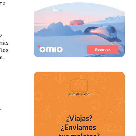
ta
z
más
los
s
.
,