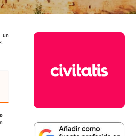
 un
s
o
n