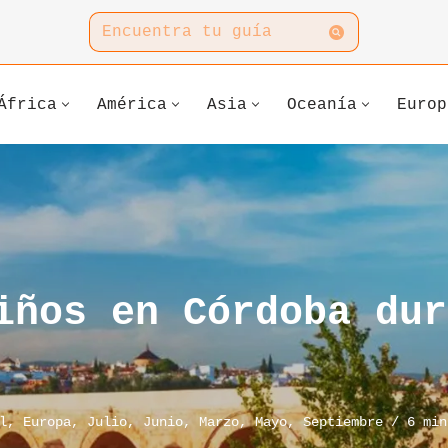
África
América
Asia
Oceanía
Europ
iños en Córdoba dur
l
,
Europa
,
Julio
,
Junio
,
Marzo
,
Mayo
,
Septiembre
6 min