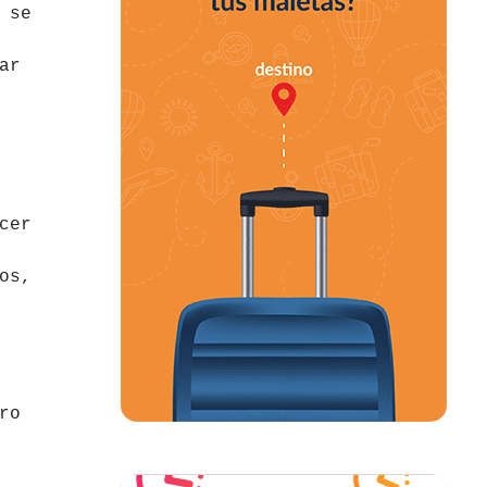
 se
ar
cer
os,
ro