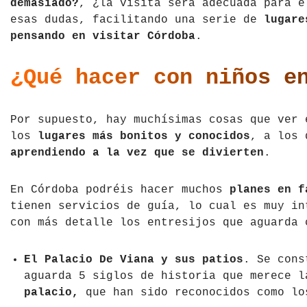
demasiado?
, ¿la visita será adecuada para e
Tíbet
Irlanda
esas dudas, facilitando una serie de
lugares
pensando en visitar Córdoba
.
Vietnam
Islandia
¿Qué hacer con niños e
Italia
Letonia
Por supuesto, hay muchísimas cosas que ver 
los
lugares más bonitos y conocidos
, a los 
Liechtenstein
aprendiendo a la vez que se divierten
.
Macedonia del Norte
En Córdoba podréis hacer muchos
planes en f
Noruega
tienen servicios de guía, lo cual es muy in
con más detalle los entresijos que aguarda 
País de Gales
El Palacio De Viana y sus patios
. Se cons
Portugal
aguarda 5 siglos de historia que merece 
palacio,
que han sido reconocidos como lo
Polonia