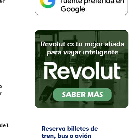
er
s
r
del