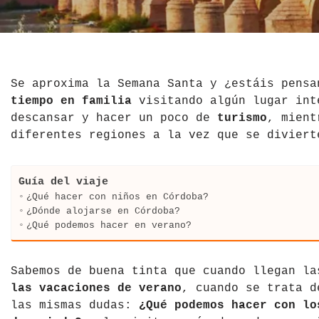
El Salvador
Jordania
Croacia
Estados Unidos
Kazajistán
Dinamarca
Hawái
La India
Escocia
Se aproxima la Semana Santa y ¿estáis pensa
tiempo en familia
visitando algún lugar int
México
Madagascar
Eslovenia
descansar y hacer un poco de
turismo
, mient
diferentes regiones a la vez que se diviert
Nicaragua
Malasia
España
Paraguay
Maldivas
Finlandia
Guía del viaje
¿Qué hacer con niños en Córdoba?
Perú
Mongolia
Francia
¿Dónde alojarse en Córdoba?
¿Qué podemos hacer en verano?
República Dominicana
Nepal
Grecia
Sabemos de buena tinta que cuando llegan l
Venezuela
Qatar
Hungría
las vacaciones de verano
, cuando se trata d
las mismas dudas:
¿Qué podemos hacer con lo
Tailandia
Inglaterra