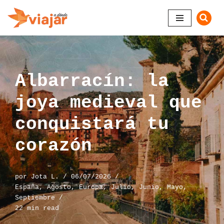
Saltar
al
contenido
Albarracín: la
joya medieval que
conquistará tu
corazón
por
Jota L.
06/07/2026
España
,
Agosto
,
Europa
,
Julio
,
Junio
,
Mayo
,
Septiembre
22 min read