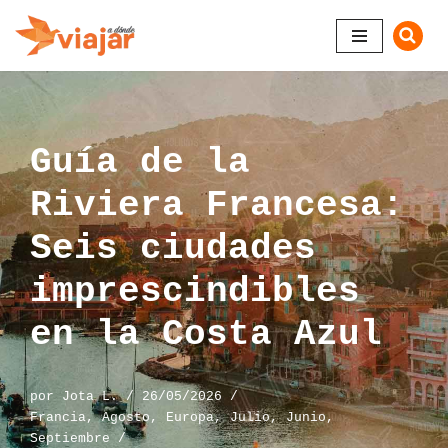
Saltar
al
contenido
Guía de la
Riviera Francesa:
Seis ciudades
imprescindibles
en la Costa Azul
por
Jota L.
26/05/2026
Francia
,
Agosto
,
Europa
,
Julio
,
Junio
,
Septiembre