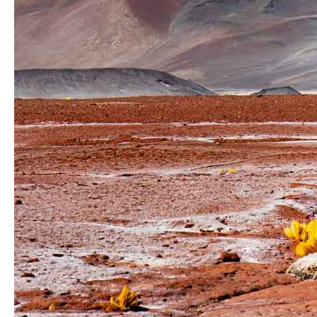
República Checa
Rusia
Serbia
Suecia
Suiza
Turquía
Ucrania