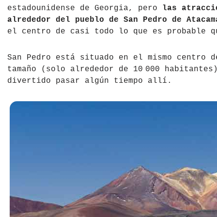
estadounidense de Georgia, pero
las atracci
Tíbet
Irlanda
alrededor del pueblo de San Pedro de Atacam
el centro de casi todo lo que es probable q
Vietnam
Islandia
Italia
San Pedro está situado en el mismo centro d
tamaño (solo alrededor de 10 000 habitantes
Letonia
divertido pasar algún tiempo allí.
Liechtenstein
Macedonia del Norte
Noruega
País de Gales
Portugal
Polonia