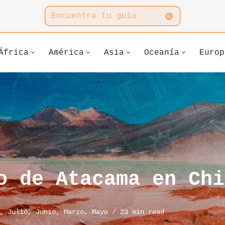
África
América
Asia
Oceanía
Europ
o de Atacama en Chi
,
Julio
,
Junio
,
Marzo
,
Mayo
23 min read