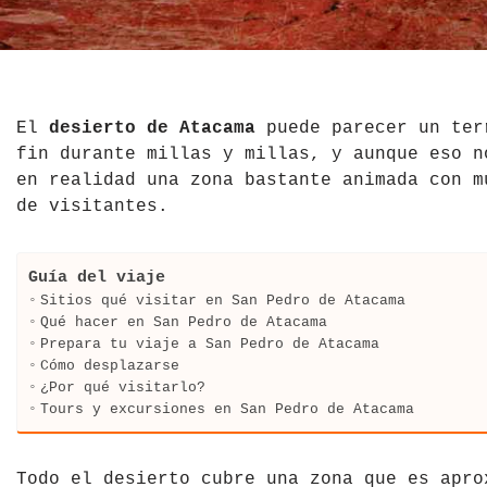
El Salvador
Jordania
Croacia
Estados Unidos
Kazajistán
Dinamarca
Hawái
La India
Escocia
El
desierto de Atacama
puede parecer un ter
fin durante millas y millas, y aunque eso n
México
Madagascar
Eslovenia
en realidad una zona bastante animada con m
de visitantes.
Nicaragua
Malasia
España
Paraguay
Maldivas
Finlandia
Guía del viaje
Sitios qué visitar en San Pedro de Atacama
Perú
Mongolia
Francia
Qué hacer en San Pedro de Atacama
Prepara tu viaje a San Pedro de Atacama
Cómo desplazarse
República Dominicana
Nepal
Grecia
¿Por qué visitarlo?
Tours y excursiones en San Pedro de Atacama
Venezuela
Qatar
Hungría
Tailandia
Inglaterra
Todo el desierto cubre una zona que es apro