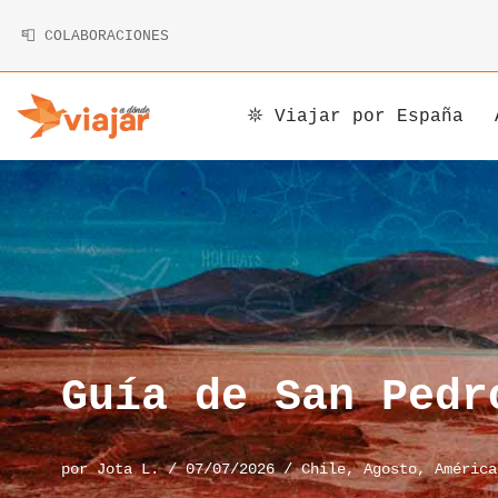
📮 COLABORACIONES
Saltar
al
contenido
𖤓 Viajar por España
Argentina
Armenia
Alemania
Bolivia
Camboya
Andorra
Brasil
China
Austria
Canadá
Corea
Bélgica
Chile
Indonesia
Bosnia y Herzegovina
Guía de San Pedr
Costa Rica
Irán
Bulgaria
por
Jota L.
07/07/2026
Chile
,
Agosto
,
América
Cuba
Japón
Chipre