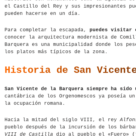
el Castillo del Rey y sus impresionantes pu
Tíbet
Irlanda
pueden hacerse en un día.
Vietnam
Islandia
Para completar la escapada,
puedes visitar 
Italia
conocer la arquitectura modernista de Comil
Barquera es una municipalidad donde los pes
Letonia
los platos más típicos de la zona.
Liechtenstein
Historia de San Vicent
Macedonia del Norte
San Vicente de la Barquera siempre ha sido 
Noruega
cantábrica de los Orgenomescos ya poseía un
la ocupación romana.
País de Gales
Portugal
Hacia la mitad del siglo VIII, el rey
Alfon
pueblo después de la incursión de los bárb
Polonia
VIII de Castilla
dio al pueblo el «Fuero» (