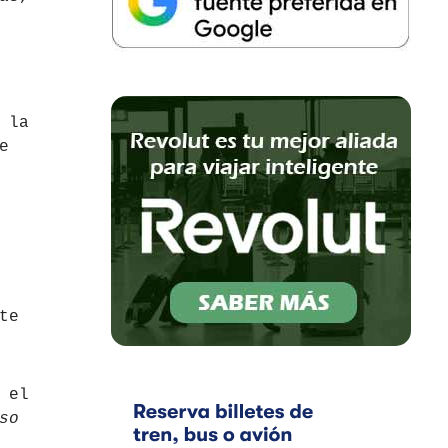
 la
e
te
 el
so