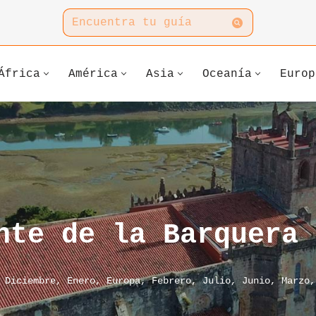
África
América
Asia
Oceanía
Europ
nte de la Barquera
,
Diciembre
,
Enero
,
Europa
,
Febrero
,
Julio
,
Junio
,
Marzo