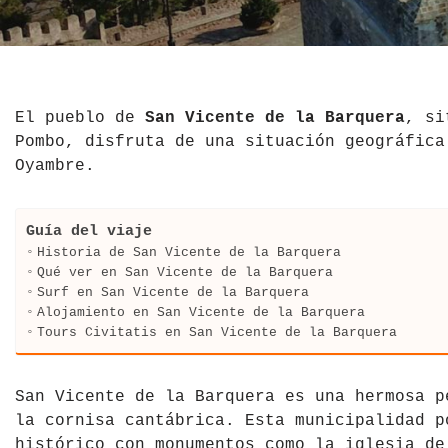
El Salvador
Jordania
Croacia
Estados Unidos
Kazajistán
Dinamarca
Hawái
La India
Escocia
El pueblo de
San Vicente de la Barquera
, si
Pombo, disfruta de una situación geográfica
México
Madagascar
Eslovenia
Oyambre.
Nicaragua
Malasia
España
Guía del viaje
Paraguay
Maldivas
Finlandia
Historia de San Vicente de la Barquera
Qué ver en San Vicente de la Barquera
Surf en San Vicente de la Barquera
Perú
Mongolia
Francia
Alojamiento en San Vicente de la Barquera
Tours Civitatis en San Vicente de la Barquera
República Dominicana
Nepal
Grecia
Venezuela
Qatar
Hungría
San Vicente de la Barquera es una hermosa p
la cornisa cantábrica. Esta municipalidad p
Tailandia
Inglaterra
histórico con monumentos como la iglesia de