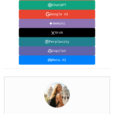
ChatGPT
Google AI
Gemini
Grok
Perplexity
Copilot
Meta AI