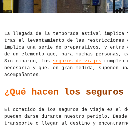
El Salvador
Jordania
Croacia
Estados Unidos
Kazajistán
Dinamarca
Hawái
La India
Escocia
La llegada de la temporada estival implica 
tras el levantamiento de las restricciones 
México
Madagascar
Eslovenia
implica una serie de preparativos, y entre 
de un elemento que, para muchas personas, c
Nicaragua
Malasia
España
Sin embargo, los
seguros de viajes
cumplen c
necesaria y que, en gran medida, suponen un
Paraguay
Maldivas
Finlandia
acompañantes.
Perú
Mongolia
Francia
¿Qué hacen los seguros
República Dominicana
Nepal
Grecia
El cometido de los seguros de viaje es el d
Venezuela
Qatar
Hungría
pueden darse durante nuestro periplo. Desde
Tailandia
Inglaterra
transporte o llegar al destino y encontrarn