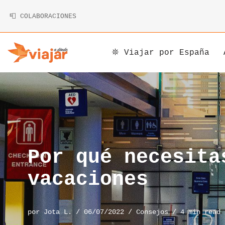
📮 COLABORACIONES
Saltar
al
contenido
𖤓 Viajar por España
Argentina
Armenia
Alemania
Bolivia
Camboya
Andorra
Brasil
China
Austria
Canadá
Corea
Bélgica
Por qué necesita
Chile
Indonesia
Bosnia y Herzegovina
vacaciones
Costa Rica
Irán
Bulgaria
por
Jota L.
06/07/2022
Consejos
4 min read
Cuba
Japón
Chipre