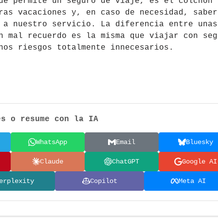
ue permite un seguro de viaje, es el colchón
ras vacaciones y, en caso de necesidad, saber
 a nuestro servicio. La diferencia entre unas
n mal recuerdo es la misma que viajar con seg
nos riesgos totalmente innecesarios.
es o resume con la IA
WhatsApp
Email
Bluesky
Claude
ChatGPT
Google AI
erplexity
Copilot
Meta AI