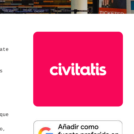
ate
s
que
o,