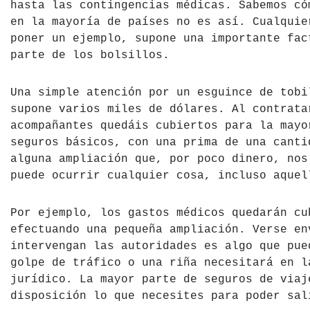
hasta las contingencias médicas. Sabemos có
Tíbet
Irlanda
en la mayoría de países no es así. Cualquie
poner un ejemplo, supone una importante fac
Vietnam
Islandia
parte de los bolsillos.
Italia
Una simple atención por un esguince de tobi
supone varios miles de dólares. Al contrata
Letonia
acompañantes quedáis cubiertos para la mayo
seguros básicos, con una prima de una canti
Liechtenstein
alguna ampliación que, por poco dinero, nos
Macedonia del Norte
puede ocurrir cualquier cosa, incluso aquel
Noruega
Por ejemplo, los gastos médicos quedarán cu
efectuando una pequeña ampliación. Verse en
País de Gales
intervengan las autoridades es algo que pue
golpe de tráfico o una riña necesitará en l
Portugal
jurídico. La mayor parte de seguros de viaj
disposición lo que necesites para poder sal
Polonia