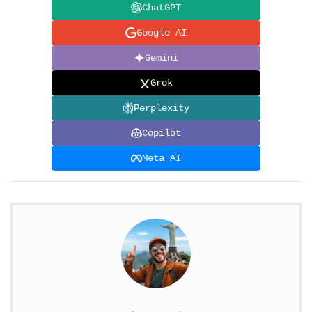
ChatGPT
Google AI
Gemini
Grok
Perplexity
Copilot
Meta AI