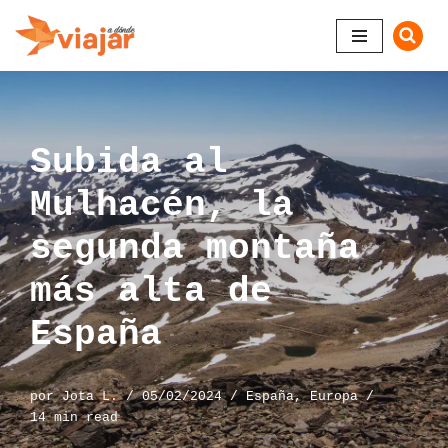
Saltar
al
contenido
Subida al
Mulhacén, la
segunda montaña
más alta de
España
por
Jota L.
05/02/2024
España
,
Europa
14 min read