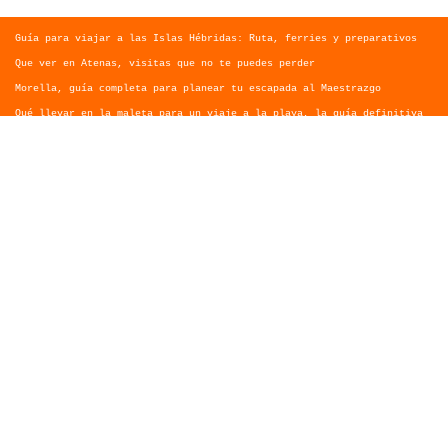
Guía para viajar a las Islas Hébridas: Ruta, ferries y preparativos
Que ver en Atenas, visitas que no te puedes perder
Morella, guía completa para planear tu escapada al Maestrazgo
Qué llevar en la maleta para un viaje a la playa, la guía definitiva
Qué ver en Peñíscola, guía completa de la ciudad en el mar
Quienes Somos