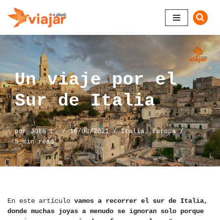
Saltar
al
contenido
Un viaje por el
Sur de Italia
por
Jota L.
16/03/2021
Italia
,
Europa
5 min read
En este artículo
vamos a recorrer el sur de Italia,
donde muchas joyas a menudo se ignoran solo porque