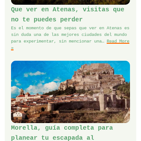
Que ver en Atenas, visitas que
no te puedes perder
Es el momento de que sepas que ver en Atenas es
sin duda una de las mejores ciudades del mundo
para experimentar, sin mencionar una…
Read More
»
Morella, guía completa para
planear tu escapada al