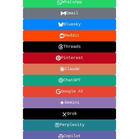
WhatsApp
Email
Bluesky
Reddit
Threads
Pinterest
Claude
ChatGPT
Google AI
Gemini
Grok
Perplexity
Copilot