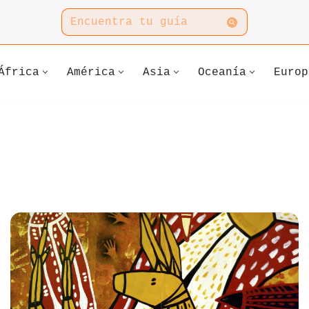
África
América
Asia
Oceanía
Europ