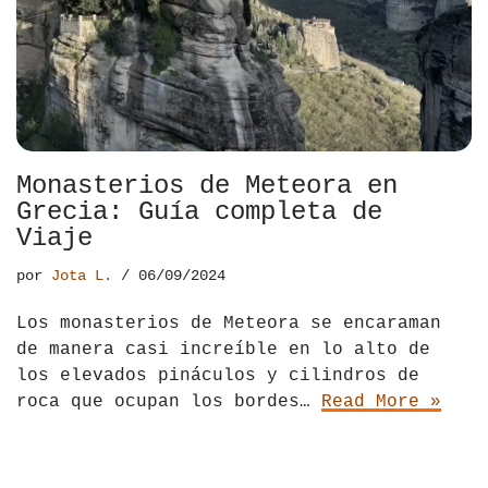
El Salvador
Jordania
Croacia
Estados Unidos
Kazajistán
Dinamarca
Hawái
La India
Escocia
México
Madagascar
Eslovenia
Monasterios de Meteora en
Grecia: Guía completa de
Nicaragua
Malasia
España
Viaje
Paraguay
Maldivas
Finlandia
por
Jota L.
06/09/2024
Perú
Mongolia
Francia
Los monasterios de Meteora se encaraman
de manera casi increíble en lo alto de
República Dominicana
Nepal
Grecia
los elevados pináculos y cilindros de
roca que ocupan los bordes…
Read More »
Venezuela
Qatar
Hungría
Tailandia
Inglaterra