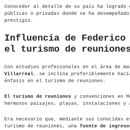
Conocedor al detalle de su país ha logrado 
Tíbet
Irlanda
públicas o privadas donde se ha desempeñado
prestigio.
Vietnam
Islandia
Italia
Influencia de Federico
el turismo de reunione
Letonia
Liechtenstein
Con estudios profesionales en el área de
ma
Macedonia del Norte
Villarreal
, se inclina preferiblemente haci
énfasis en el turismo de reuniones.
Noruega
El turismo de reuniones
y convenciones en M
País de Gales
hermosos paisajes, playas, instalaciones y 
Portugal
Era necesario que, mediante sus conocidas e
Polonia
turismo de reuniones, una
fuente de ingreso