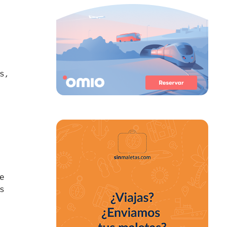
s,
e
s