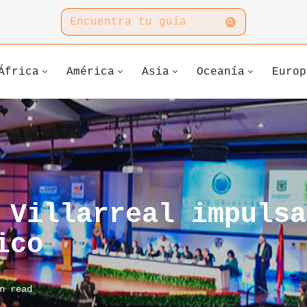
África
América
Asia
Oceanía
Europ
 Villarreal impulsa
ico
n read