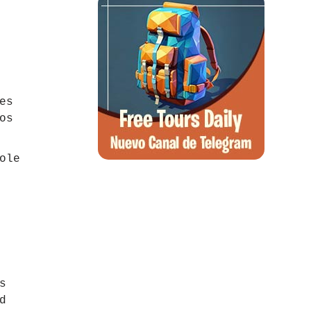
es
os
ole
s
d