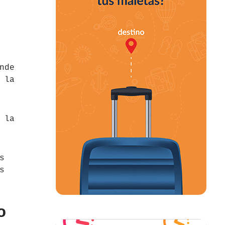
nde
 la
 la
s
s
o