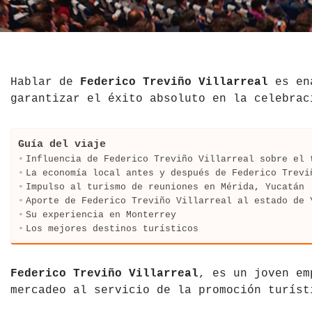
El Salvador
Jordania
Croacia
Estados Unidos
Kazajistán
Dinamarca
Hawái
La India
Escocia
Hablar de
Federico Treviño Villarreal
es en
garantizar el éxito absoluto en la celebrac
México
Madagascar
Eslovenia
Nicaragua
Malasia
España
Guía del viaje
Influencia de Federico Treviño Villarreal sobre el 
La economía local antes y después de Federico Trevi
Paraguay
Maldivas
Finlandia
Impulso al turismo de reuniones en Mérida, Yucatán
Aporte de Federico Treviño Villarreal al estado de 
Perú
Mongolia
Francia
Su experiencia en Monterrey
Los mejores destinos turísticos
República Dominicana
Nepal
Grecia
Venezuela
Qatar
Hungría
Federico Treviño Villarreal
, es un joven em
mercadeo al servicio de la promoción turíst
Tailandia
Inglaterra