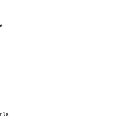
e
rla