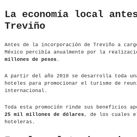
República Checa
La economía local ante
Rusia
Treviño
Serbia
Antes de la incorporación de Treviño a carg
Suecia
México percibía anualmente por la realizac
millones de pesos
.
Suiza
A partir del año 2018 se desarrolla toda un
Turquía
hoteles para promocionar el turismo de reun
internacional.
Ucrania
Toda esta promoción rinde sus beneficios ap
25 mil millones de dólares
, de los cuales e
hoteleras.