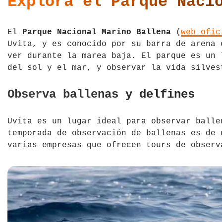
Explora el Parque Naci
Tíbet
Irlanda
El
Parque Nacional Marino Ballena
(
web ofic
Vietnam
Islandia
Uvita, y es conocido por su barra de arena 
ver durante la marea baja. El parque es un 
Italia
del sol y el mar, y observar la vida silves
Letonia
Observa ballenas y delfines
Liechtenstein
Uvita es un lugar ideal para observar balle
Macedonia del Norte
temporada de observación de ballenas es de 
varias empresas que ofrecen tours de observ
Noruega
País de Gales
Portugal
Polonia