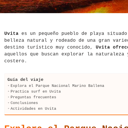
El Salvador
Jordania
Croacia
Estados Unidos
Kazajistán
Dinamarca
Hawái
La India
Escocia
Uvita
es un pequeño pueblo de playa situado
belleza natural y rodeado de una gran varie
México
Madagascar
Eslovenia
destino turístico muy conocido,
Uvita ofrec
aquellos que buscan explorar la naturaleza 
Nicaragua
Malasia
España
costero.
Paraguay
Maldivas
Finlandia
Guía del viaje
Perú
Mongolia
Francia
Explora el Parque Nacional Marino Ballena
Practica surf en Uvita
República Dominicana
Nepal
Grecia
Preguntas frecuentes
Conclusiones
Actividades en Uvita
Venezuela
Qatar
Hungría
Tailandia
Inglaterra