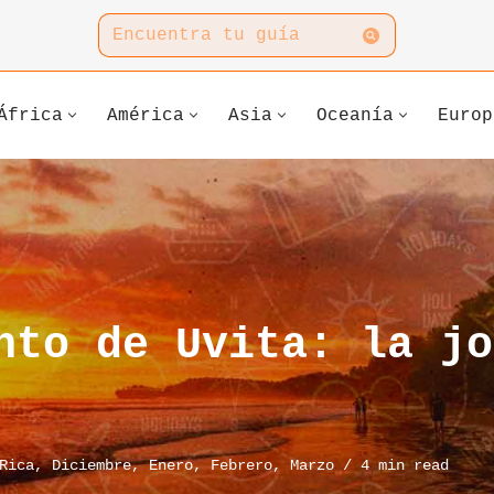
África
América
Asia
Oceanía
Europ
nto de Uvita: la jo
Rica
,
Diciembre
,
Enero
,
Febrero
,
Marzo
4 min read