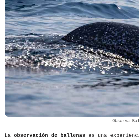
República Checa
Rusia
Serbia
Suecia
Suiza
Turquía
Ucrania
Observa Ba
La
observación de ballenas
es una experienci