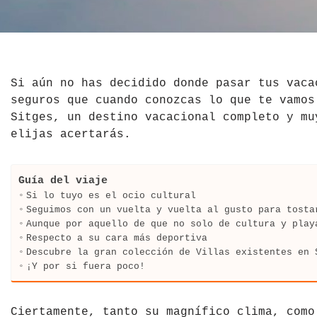
El Salvador
Jordania
Croacia
Estados Unidos
Kazajistán
Dinamarca
Hawái
La India
Escocia
Si aún no has decidido donde pasar tus vaca
seguros que cuando conozcas lo que te vamos
México
Madagascar
Eslovenia
Sitges, un destino vacacional completo y mu
elijas acertarás.
Nicaragua
Malasia
España
Paraguay
Maldivas
Finlandia
Guía del viaje
Si lo tuyo es el ocio cultural
Perú
Mongolia
Francia
Seguimos con un vuelta y vuelta al gusto para tosta
Aunque por aquello de que no solo de cultura y play
Respecto a su cara más deportiva
República Dominicana
Nepal
Grecia
Descubre la gran colección de Villas existentes en 
¡Y por si fuera poco!
Venezuela
Qatar
Hungría
Tailandia
Inglaterra
Ciertamente, tanto su magnífico clima, como