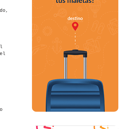
do,
l
el
o