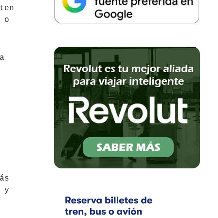
ten
 o
a
ás
 y