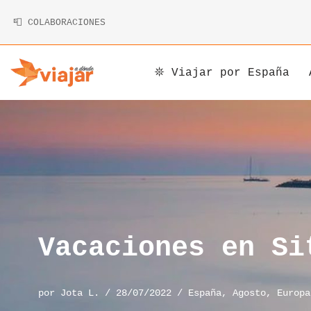
📮 COLABORACIONES
Saltar
al
contenido
𖤓 Viajar por España
Argentina
Armenia
Alemania
Bolivia
Camboya
Andorra
Brasil
China
Austria
Canadá
Corea
Bélgica
Chile
Indonesia
Bosnia y Herzegovina
Vacaciones en Si
Costa Rica
Irán
Bulgaria
por
Jota L.
28/07/2022
España
,
Agosto
,
Europa
Cuba
Japón
Chipre