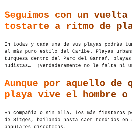
República Checa
Seguimos con un vuelta
Rusia
tostarte a ritmo de pl
Serbia
En todas y cada una de sus playas podrás tu
Suecia
al más puro estilo del Caribe. Playas urban
turquesa dentro del Parc del Garraf, playas
Suiza
nudistas… ¡Verdaderamente no le falta ni u
Turquía
Aunque por aquello de 
Ucrania
playa vive el hombre o
En compañía o sin ella, los más fiesteros p
de Sitges, bailando hasta caer rendidos en 
populares discotecas.