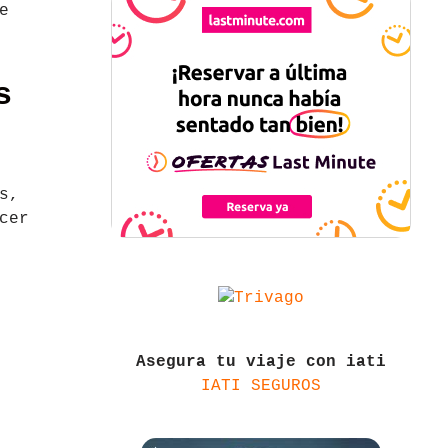
e
s
s,
cer
Asegura tu viaje con iati
IATI SEGUROS