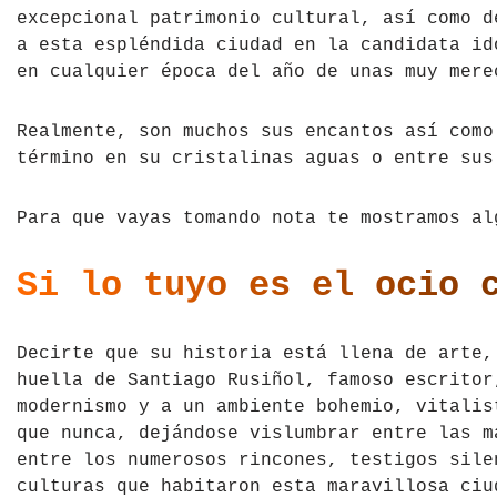
excepcional patrimonio cultural, así como d
Tíbet
Irlanda
a esta espléndida ciudad en la candidata i
en cualquier época del año de unas muy mere
Vietnam
Islandia
Italia
Realmente, son muchos sus encantos así com
término en su cristalinas aguas o entre sus
Letonia
Para que vayas tomando nota te mostramos al
Liechtenstein
Si lo tuyo es el ocio 
Macedonia del Norte
Noruega
Decirte que su historia está llena de arte,
huella de Santiago Rusiñol, famoso escritor
País de Gales
modernismo y a un ambiente bohemio, vitalis
Portugal
que nunca, dejándose vislumbrar entre las m
entre los numerosos rincones, testigos sile
Polonia
culturas que habitaron esta maravillosa ciu