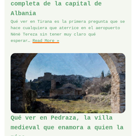
completa de la capital de
Albania
Qué ver en Tirana es la primera pregunta que se
hace cualquiera que aterrice en el aeropuerto
Nënë Tereza sin tener muy claro qué
esperar…
Read More »
Qué ver en Pedraza, la villa
medieval que enamora a quien la