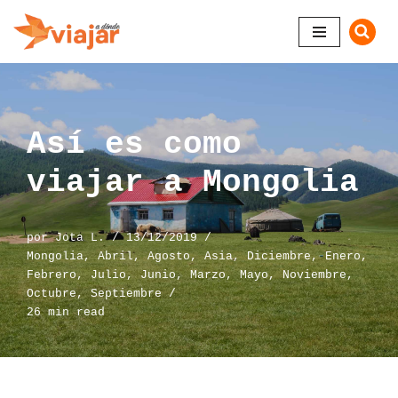
Saltar
al
contenido
Así es como
viajar a Mongolia
por
Jota L.
13/12/2019
Mongolia
,
Abril
,
Agosto
,
Asia
,
Diciembre
,
Enero
,
Febrero
,
Julio
,
Junio
,
Marzo
,
Mayo
,
Noviembre
,
Octubre
,
Septiembre
26 min read