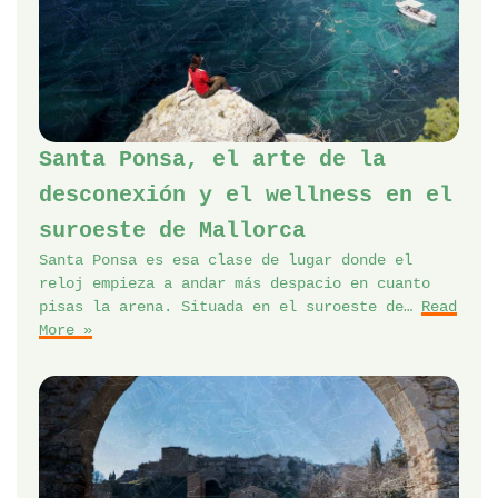
Santa Ponsa, el arte de la
desconexión y el wellness en el
suroeste de Mallorca
Santa Ponsa es esa clase de lugar donde el
reloj empieza a andar más despacio en cuanto
pisas la arena. Situada en el suroeste de…
Read
More »