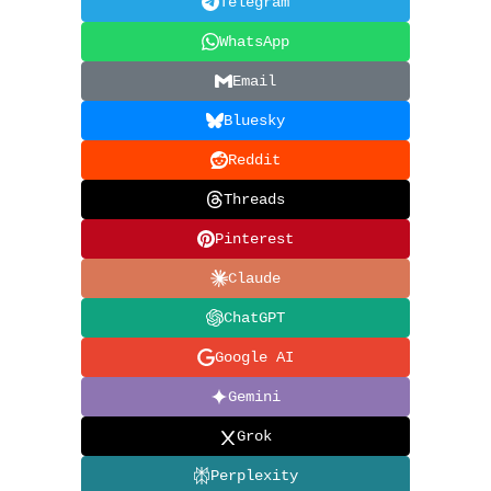
Telegram
WhatsApp
Email
Bluesky
Reddit
Threads
Pinterest
Claude
ChatGPT
Google AI
Gemini
Grok
Perplexity