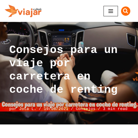
Saltar
al
contenido
Consejos para un
viaje por
carretera en
coche de renting
por
Jota L.
19/08/2021
Consejos
3 min read