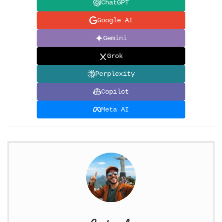
ChatGPT
Google AI
Gemini
Grok
Perplexity
Copilot
Meta AI