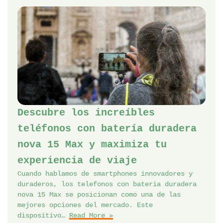
Descubre los increíbles
teléfonos con batería duradera
nova 15 Max y maximiza tu
experiencia de viaje
Cuando hablamos de smartphones innovadores y
duraderos, los telefonos con bateria duradera
nova 15 Max se posicionan como una de las
mejores opciones del mercado. Este
dispositivo…
Read More »