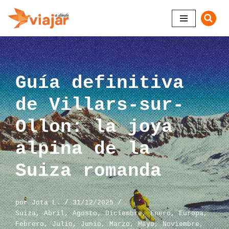
Saltar
al
contenido
Guía definitiva
de Villars-sur-
Ollon: la joya
alpina de la
Suiza romanda
por
Jota L.
31/12/2025
Suiza
,
Abril
,
Agosto
,
Diciembre
,
Enero
,
Europa
,
Febrero
,
Julio
,
Junio
,
Marzo
,
Mayo
,
Noviembre
,