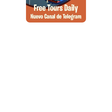
Qué ver en Tirana, la guía completa de la capital de Albania
Qué ver en Pedraza, la villa medieval que enamora a quien la pisa
Guía para viajar a las Islas Hébridas: Ruta, ferries y preparativos
Que ver en Atenas, visitas que no te puedes perder
Morella, guía completa para planear tu escapada al Maestrazgo