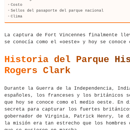
Costo
Tíbet
Irlanda
Sellos del pasaporte del parque nacional
Clima
Vietnam
Islandia
Italia
La captura de Fort Vincennes finalmente lle
se conocía como el «oeste» y hoy se conoce 
Letonia
Historia del Parque Hi
Liechtenstein
Rogers Clark
Macedonia del Norte
Noruega
Durante la Guerra de la Independencia, Indi
españoles, los franceses y los británicos s
País de Gales
que hoy se conoce como el medio oeste. En d
secreta para capturar los fuertes británico
Portugal
gobernador de Virginia, Patrick Henry, le d
la misión era tan estrecho que los hombres 
Polonia