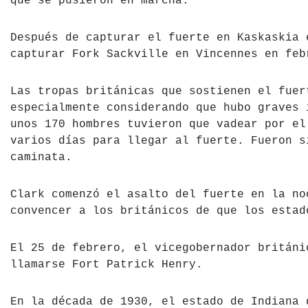
que se pusieron en marcha.
República Checa
Después de capturar el fuerte en Kaskaskia 
Rusia
capturar Fork Sackville en Vincennes en feb
Serbia
Las tropas británicas que sostienen el fuer
especialmente considerando que hubo graves 
Suecia
unos 170 hombres tuvieron que vadear por el
varios días para llegar al fuerte. Fueron s
Suiza
caminata.
Turquía
Clark comenzó el asalto del fuerte en la no
Ucrania
convencer a los británicos de que los estad
El 25 de febrero, el vicegobernador británi
llamarse Fort Patrick Henry.
En la década de 1930, el estado de Indiana 