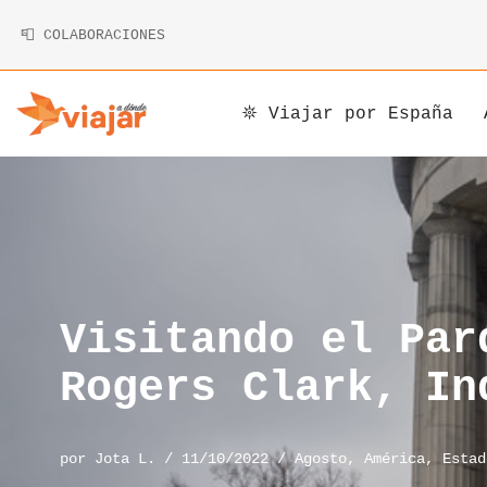
📮 COLABORACIONES
Saltar
al
contenido
𖤓 Viajar por España
Argentina
Armenia
Alemania
Bolivia
Camboya
Andorra
Brasil
China
Austria
Canadá
Corea
Bélgica
Visitando el Par
Chile
Indonesia
Bosnia y Herzegovina
Rogers Clark, In
Costa Rica
Irán
Bulgaria
por
Jota L.
11/10/2022
Agosto
,
América
,
Estad
Cuba
Japón
Chipre