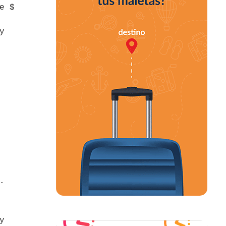
e $
y
.
y