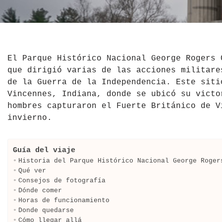
El Salvador
Jordania
Croacia
Estados Unidos
Kazajistán
Dinamarca
Hawái
La India
Escocia
El Parque Histórico Nacional George Rogers 
que dirigió varias de las acciones militare
México
Madagascar
Eslovenia
de la Guerra de la Independencia. Este siti
Vincennes, Indiana, donde se ubicó su victo
Nicaragua
Malasia
España
hombres capturaron el Fuerte Británico de V
invierno.
Paraguay
Maldivas
Finlandia
Perú
Mongolia
Francia
Guía del viaje
Historia del Parque Histórico Nacional George Roger
República Dominicana
Nepal
Grecia
Qué ver
Consejos de fotografía
Dónde comer
Venezuela
Qatar
Hungría
Horas de funcionamiento
Donde quedarse
Tailandia
Inglaterra
Cómo llegar allá