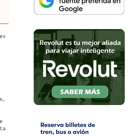
es
n,
e
ta