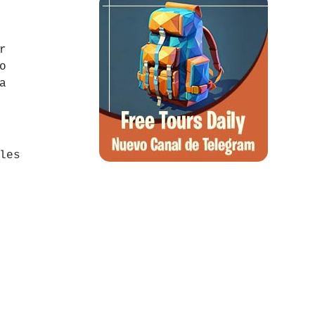
r
o
a
les