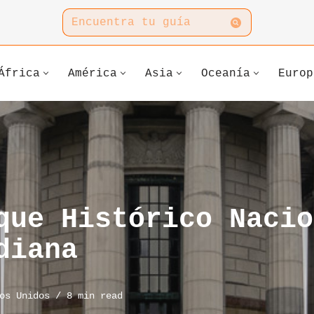
África
América
Asia
Oceanía
Europ
que Histórico Nacio
diana
os Unidos
8 min read