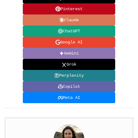
Pinterest
Claude
ChatGPT
Google AI
Gemini
Grok
Perplexity
Copilot
Meta AI