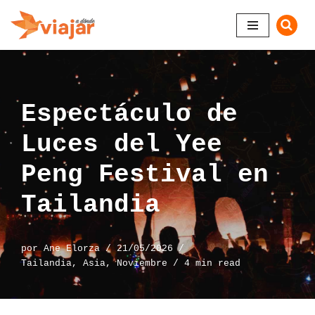
Saltar
al
contenido
Espectáculo de
Luces del Yee
Peng Festival en
Tailandia
por
Ane Elorza
21/05/2026
Tailandia
,
Asia
,
Noviembre
4 min read