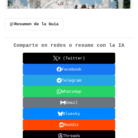
Resumen de la Guía
Comparte en redes o resume con la IA
X (Twitter)
Facebook
Telegram
WhatsApp
Email
Bluesky
Reddit
Threads