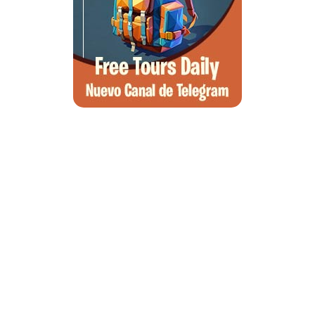
Qué ver en Tirana, la guía completa de la capital de Albania
Qué ver en Pedraza, la villa medieval que enamora a quien la pisa
Guía para viajar a las Islas Hébridas: Ruta, ferries y preparativos
Que ver en Atenas, visitas que no te puedes perder
Morella, guía completa para planear tu escapada al Maestrazgo