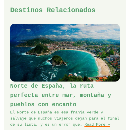
Destinos Relacionados
Norte de España, la ruta
perfecta entre mar, montaña y
pueblos con encanto
El Norte de España es esa franja verde y
salvaje que muchos viajeros dejan para el final
de su lista, y es un error que…
Read More »