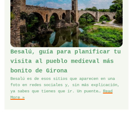
Besalú, guía para planificar tu
visita al pueblo medieval más
bonito de Girona
Besalú es de esos sitios que aparecen en una
foto en redes sociales y, sin más explicación,
ya sabes que tienes que ir. Un puente…
Read
More »