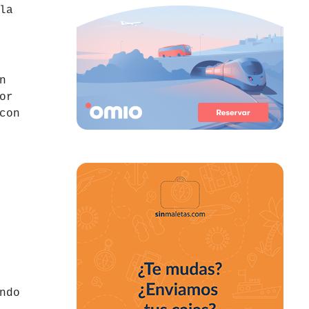
la
n
or
con
ndo