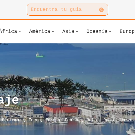
África
América
Asia
Oceanía
Europ
aje
,
Diciembre
,
Enero
,
Europa
,
Febrero
,
Julio
,
Junio
,
Marzo