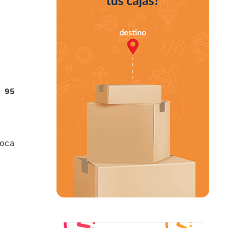
s
95
oca