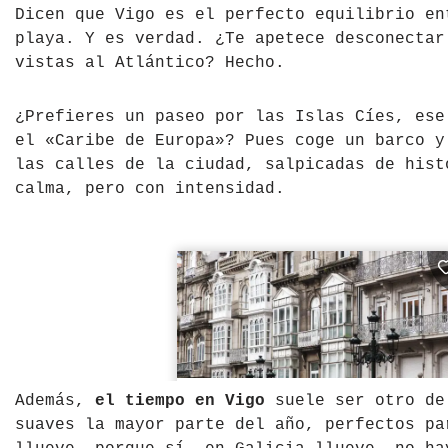
Dicen que Vigo es el perfecto equilibrio en
República Checa
playa. Y es verdad. ¿Te apetece desconectar
vistas al Atlántico? Hecho.
Rusia
¿Prefieres un paseo por las Islas Cíes, ese
Serbia
el «Caribe de Europa»? Pues coge un barco y
las calles de la ciudad, salpicadas de hist
Suecia
calma, pero con intensidad.
Suiza
Turquía
Ucrania
Además,
el tiempo en Vigo
suele ser otro de 
suaves la mayor parte del año, perfectos pa