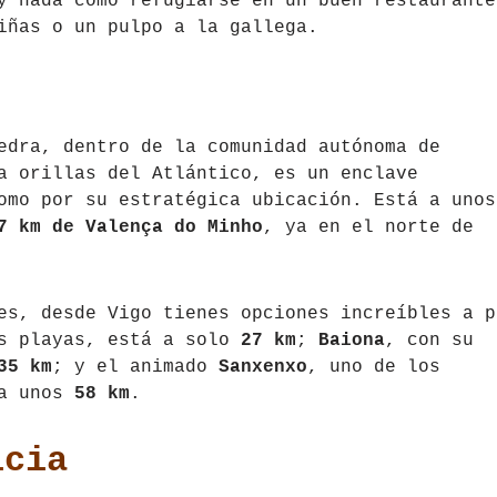
y nada como refugiarse en un buen restaurante
iñas o un pulpo a la gallega.
edra, dentro de la comunidad autónoma de
a orillas del Atlántico, es un enclave
como por su estratégica ubicación. Está a uno
7 km de Valença do Minho
, ya en el norte de
es, desde Vigo tienes opciones increíbles a p
us playas, está a solo
27 km
;
Baiona
, con su
35 km
; y el animado
Sanxenxo
, uno de los
 a unos
58 km
.
icia