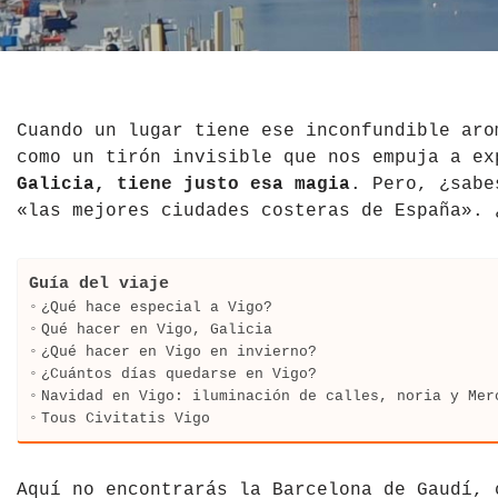
El Salvador
Jordania
Croacia
Estados Unidos
Kazajistán
Dinamarca
Hawái
La India
Escocia
Cuando un lugar tiene ese inconfundible aro
como un tirón invisible que nos empuja a e
México
Madagascar
Eslovenia
Galicia, tiene justo esa magia
. Pero, ¿sabe
«las mejores ciudades costeras de España». 
Nicaragua
Malasia
España
Paraguay
Maldivas
Finlandia
Guía del viaje
¿Qué hace especial a Vigo?
Perú
Mongolia
Francia
Qué hacer en Vigo, Galicia
¿Qué hacer en Vigo en invierno?
¿Cuántos días quedarse en Vigo?
República Dominicana
Nepal
Grecia
Navidad en Vigo: iluminación de calles, noria y Mer
Tous Civitatis Vigo
Venezuela
Qatar
Hungría
Tailandia
Inglaterra
Aquí no encontrarás la Barcelona de Gaudí, 