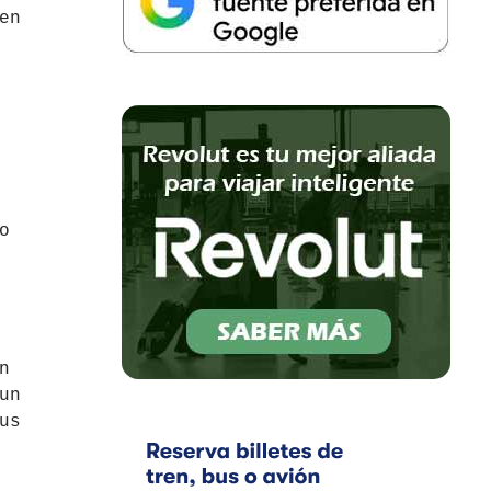
en
o
n
un
us