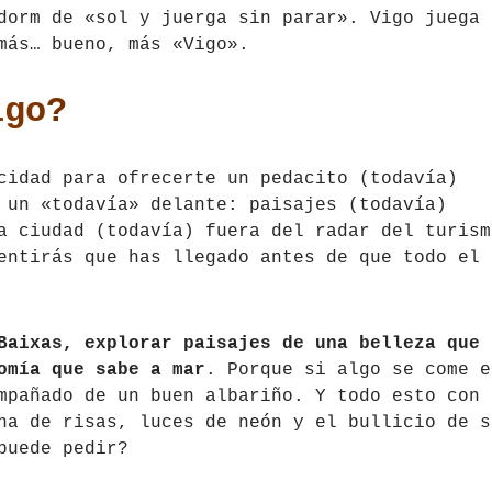
dorm de «sol y juerga sin parar». Vigo juega 
más… bueno, más «Vigo».
igo?
cidad para ofrecerte un pedacito (todavía)
 un «todavía» delante: paisajes (todavía)
a ciudad (todavía) fuera del radar del turism
entirás que has llegado antes de que todo el
Baixas, explorar paisajes de una belleza que
omía que sabe a mar
. Porque si algo se come e
mpañado de un buen albariño. Y todo esto con 
na de risas, luces de neón y el bullicio de s
puede pedir?