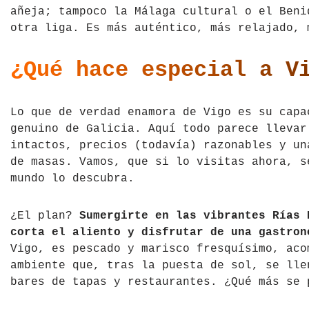
añeja; tampoco la Málaga cultural o el Beni
Tíbet
Irlanda
otra liga. Es más auténtico, más relajado, 
Vietnam
Islandia
¿Qué hace especial a V
Italia
Lo que de verdad enamora de Vigo es su capa
Letonia
genuino de Galicia. Aquí todo parece llevar
Liechtenstein
intactos, precios (todavía) razonables y un
de masas. Vamos, que si lo visitas ahora, s
Macedonia del Norte
mundo lo descubra.
Noruega
¿El plan?
Sumergirte en las vibrantes Rías 
corta el aliento y disfrutar de una gastron
País de Gales
Vigo, es pescado y marisco fresquísimo, aco
ambiente que, tras la puesta de sol, se lle
Portugal
bares de tapas y restaurantes. ¿Qué más se 
Polonia