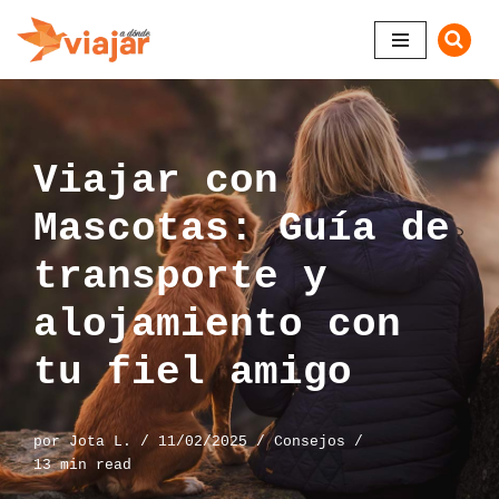
Saltar
al
contenido
Viajar con
Mascotas: Guía de
transporte y
alojamiento con
tu fiel amigo
por
Jota L.
11/02/2025
Consejos
13 min read