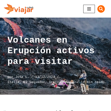
Saltar
al
contenido
Volcanes en
Erupción activos
para visitar
por
Jota L.
13/12/2024
Italia
,
El Salvador
,
Grecia
,
Hawái
14 min read