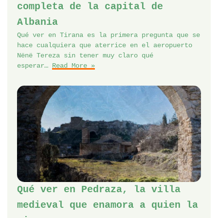
completa de la capital de
Albania
Qué ver en Tirana es la primera pregunta que se
hace cualquiera que aterrice en el aeropuerto
Nënë Tereza sin tener muy claro qué
esperar…
Read More »
Qué ver en Pedraza, la villa
medieval que enamora a quien la