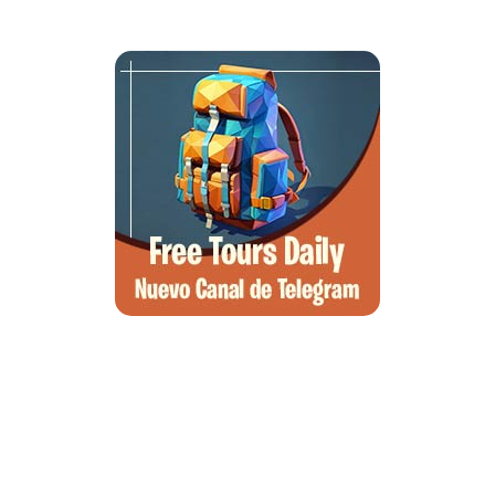
Qué ver en Tirana, la guía completa de la capital de Albania
Qué ver en Pedraza, la villa medieval que enamora a quien la pisa
Guía para viajar a las Islas Hébridas: Ruta, ferries y preparativos