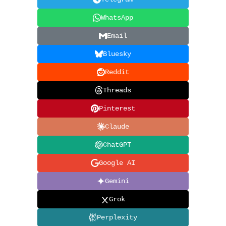
WhatsApp
Email
Bluesky
Reddit
Threads
Pinterest
Claude
ChatGPT
Google AI
Gemini
Grok
Perplexity