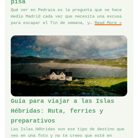
pisa
Qué ver en Pedraza es la pregunta que se hace
medio Madrid cada vez que necesita una excusa
para escapar el fin de semana, y…
Read More »
Guía para viajar a las Islas
Hébridas: Ruta, ferries y
preparativos
Las Islas Hébridas son ese tipo de destino que
ves en una foto y no te crees que esté en