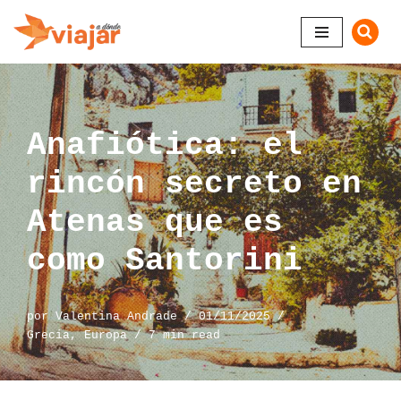
Saltar
al
contenido
Anafiótica: el
rincón secreto en
Atenas que es
como Santorini
por
Valentina Andrade
01/11/2025
Grecia
,
Europa
7 min read