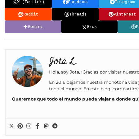
X (Twitter)
Facebook
Telegram
Reddit
Threads
Pinterest
Gemini
Grok
P
Jota L.
Hola, soy Jota, ¡Gracias por visitar nuestr
En 2016 dejamos nuestra monótona vida y
todo el mundo. En este blog, compartimos 
Queremos que todo el mundo pueda viajar a donde qu