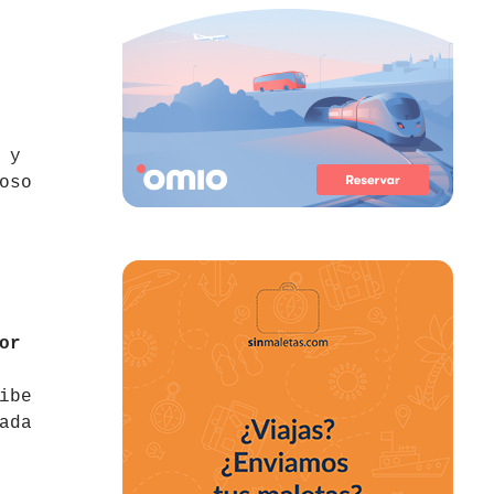
 y
oso
or
ibe
ada