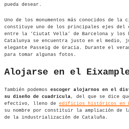
pueda desear.
República Checa
Uno de los monumentos más conocidos de la c
Rusia
constituye uno de los principales ejes del 
entre la ‘Ciutat Vella’ de Barcelona y los 
Serbia
Catalunya se encuentra justo en el medio, j
Suecia
elegante Passeig de Gracia. Durante el vera
para tomar algunas fotos.
Suiza
Alojarse en el Eixampl
Turquía
Ucrania
También podemos
escoger alojarnos en el dis
su diseño de cuadrícula
, del que se dice qu
efectivo, lleno de
edificios históricos en 
su nombre por constituir la ampliación de l
de la industrialización de Cataluña.