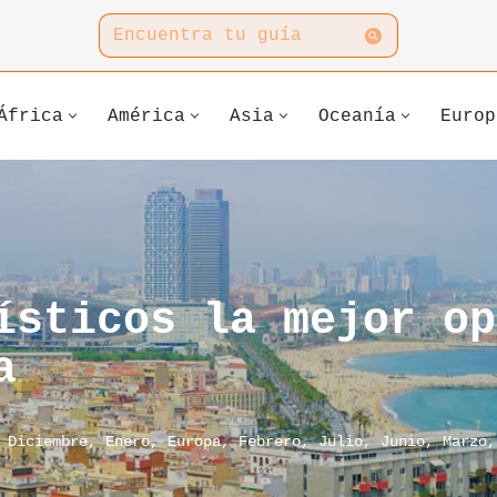
África
América
Asia
Oceanía
Europ
ísticos la mejor op
a
,
Diciembre
,
Enero
,
Europa
,
Febrero
,
Julio
,
Junio
,
Marzo