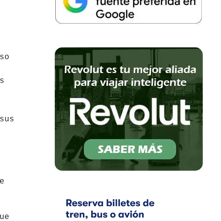
so
s
sus
e
ue