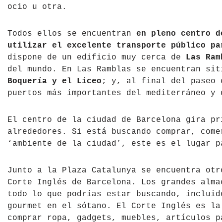
ocio u otra.
Tíbet
Irlanda
Todos ellos se encuentran
en pleno centro d
Vietnam
Islandia
utilizar el excelente transporte público pa
dispone de un edificio muy cerca de
Las Ram
Italia
del mundo. En Las Ramblas se encuentran si
Letonia
Boquería y el Liceo
; y, al final del paseo
puertos más importantes del mediterráneo y
Liechtenstein
El centro de la ciudad de Barcelona gira pr
Macedonia del Norte
alrededores. Si está buscando comprar, come
‘ambiente de la ciudad’, este es el lugar p
Noruega
País de Gales
Junto a la Plaza Catalunya se encuentra otr
Corte Inglés de Barcelona. Los grandes almac
Portugal
todo lo que podrías estar buscando, incluid
gourmet en el sótano. El Corte Inglés es la
Polonia
comprar ropa, gadgets, muebles, artículos p