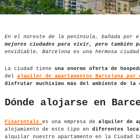
El Salvador
Jordania
Croacia
Estados Unidos
Kazajistán
Dinamarca
Hawái
La India
Escocia
En el noreste de la península, bañada por e
mejores ciudades para vivir, pero también p
México
Madagascar
Eslovenia
envidiable, Barcelona es una hermosa ciudad
Nicaragua
Malasia
España
La ciudad tiene
una enorme oferta de hosped
del
alquiler de apartamentos Barcelona por 
Paraguay
Maldivas
Finlandia
disfrutar muchísimo más del ambiente de la 
Perú
Mongolia
Francia
Dónde alojarse en Barc
República Dominicana
Nepal
Grecia
Venezuela
Qatar
Hungría
Fisarentals
es una empresa de
alquiler de a
alojamiento de este tipo en
diferentes loca
Tailandia
Inglaterra
alquilar nuestro apartamento en la Ciudad C