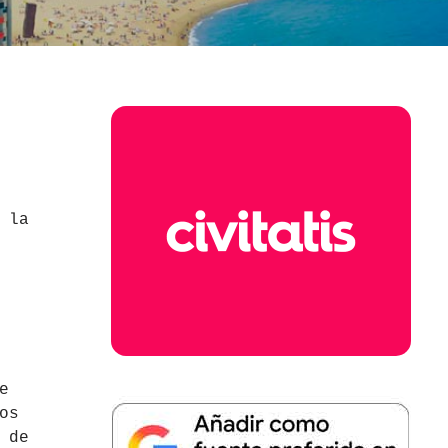
 la
e
os
 de