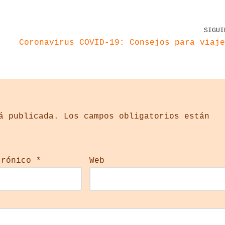
SIGUI
Coronavirus COVID-19: Consejos para viaje
á publicada.
Los campos obligatorios están
trónico
*
Web