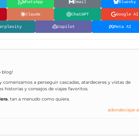
WhatsApp
Email
Bluesky
Claude
ChatGPT
Google AI
erplexity
Copilot
Meta AI
o blog!
 comenzamos a perseguir cascadas, atardeceres y vistas de
historias y consejos de viajes favoritos.
iera
, tan a menudo como quiera.
adondeviajar.e