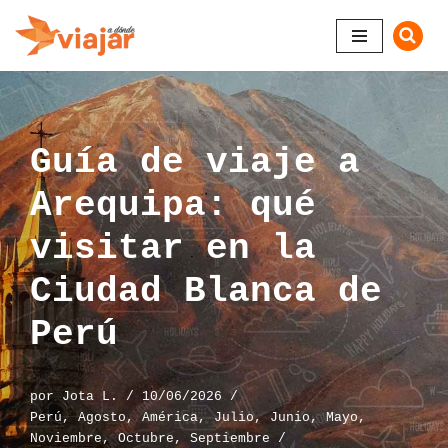
Saltar
al
contenido
Guía de viaje a
Arequipa: qué
visitar en la
Ciudad Blanca de
Perú
por
Jota L.
10/06/2026
Perú
,
Agosto
,
América
,
Julio
,
Junio
,
Mayo
,
Noviembre
,
Octubre
,
Septiembre