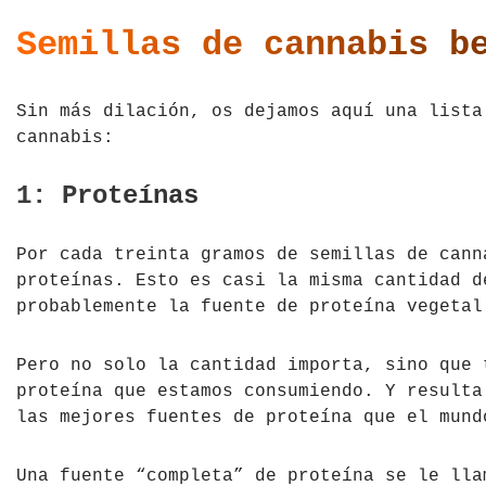
Tíbet
Irlanda
Semillas de cannabis b
Vietnam
Islandia
Sin más dilación, os dejamos aquí una lista
Italia
cannabis:
Letonia
1: Proteínas
Liechtenstein
Por cada treinta gramos de semillas de cann
Macedonia del Norte
proteínas. Esto es casi la misma cantidad d
probablemente la fuente de proteína vegetal
Noruega
Pero no solo la cantidad importa, sino que 
País de Gales
proteína que estamos consumiendo. Y resulta
las mejores fuentes de proteína que el mund
Portugal
Polonia
Una fuente “completa” de proteína se le lla