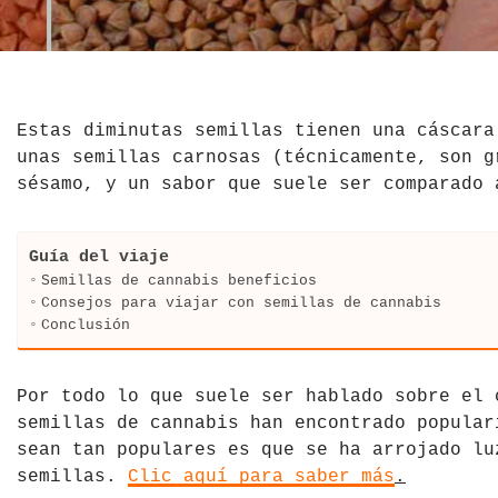
El Salvador
Jordania
Croacia
Estados Unidos
Kazajistán
Dinamarca
Hawái
La India
Escocia
Estas diminutas semillas tienen una cáscara
unas semillas carnosas (técnicamente, son g
México
Madagascar
Eslovenia
sésamo, y un sabor que suele ser comparado 
Nicaragua
Malasia
España
Guía del viaje
Paraguay
Maldivas
Finlandia
Semillas de cannabis beneficios
Consejos para viajar con semillas de cannabis
Conclusión
Perú
Mongolia
Francia
República Dominicana
Nepal
Grecia
Por todo lo que suele ser hablado sobre el 
semillas de cannabis han encontrado popular
Venezuela
Qatar
Hungría
sean tan populares es que se ha arrojado lu
semillas.
Clic aquí para saber más
.
Tailandia
Inglaterra