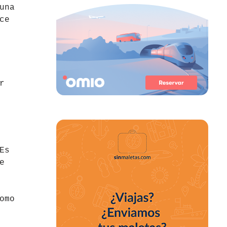
una
ce
r
Es
e
omo