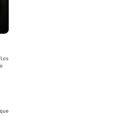
los
o
que