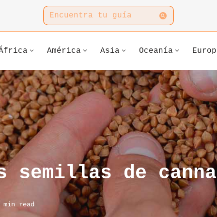
África
América
Asia
Oceanía
Europ
s semillas de canna
 min read