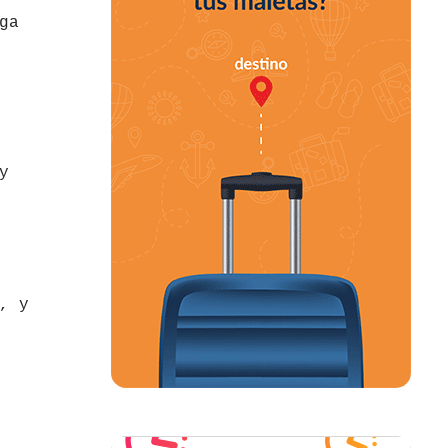
ga
y
, y