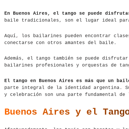
Tíbet
Irlanda
En Buenos Aires, el tango se puede disfruta
baile tradicionales, son el lugar ideal par
Vietnam
Islandia
Italia
Aquí, los bailarines pueden encontrar clase
conectarse con otros amantes del baile.
Letonia
Además, el tango también se puede disfrutar
Liechtenstein
bailarines profesionales y orquestas de tan
Macedonia del Norte
El tango en Buenos Aires es más que un bail
Noruega
parte integral de la identidad argentina. S
y celebración son una parte fundamental de 
País de Gales
Buenos Aires y el Tang
Portugal
Polonia