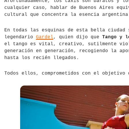
Afortunadamente, los taxis son baratos y lo
cualquier caso, hablar de Buenos Aires equi
República Checa
cultural que concentra la esencia argentina
Rusia
En todas las esquinas de esta bella ciudad 
Serbia
legendario
Gardel
, quien dijo que
Tango y l
el tango es vital, creativo, sutilmente vio
Suecia
generación en generación, recogiendo la apo
hasta los recién llegados.
Suiza
Todos ellos, comprometidos con el objetivo 
Turquía
Ucrania