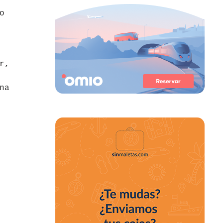
o
r,
na