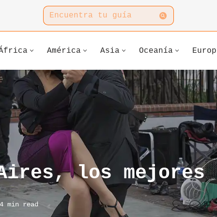
África
América
Asia
Oceanía
Europ
Aires, los mejores 
4 min read