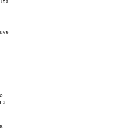
lta
uve
o
La
a