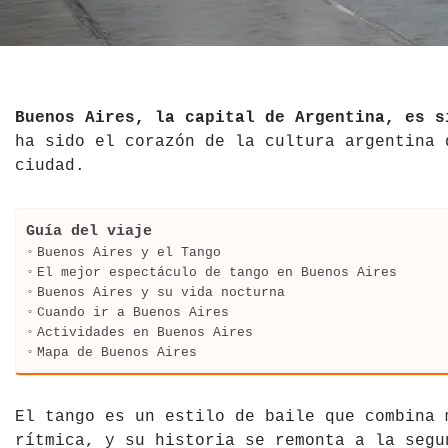
El Salvador
Jordania
Croacia
Estados Unidos
Kazajistán
Dinamarca
Hawái
La India
Escocia
Buenos Aires, la capital de Argentina, es s
ha sido el corazón de la cultura argentina 
México
Madagascar
Eslovenia
ciudad.
Nicaragua
Malasia
España
Guía del viaje
Paraguay
Maldivas
Finlandia
Buenos Aires y el Tango
El mejor espectáculo de tango en Buenos Aires
Buenos Aires y su vida nocturna
Perú
Mongolia
Francia
Cuando ir a Buenos Aires
Actividades en Buenos Aires
República Dominicana
Nepal
Grecia
Mapa de Buenos Aires
Venezuela
Qatar
Hungría
El tango es un estilo de baile que combina 
Tailandia
Inglaterra
rítmica, y su historia se remonta a la segu