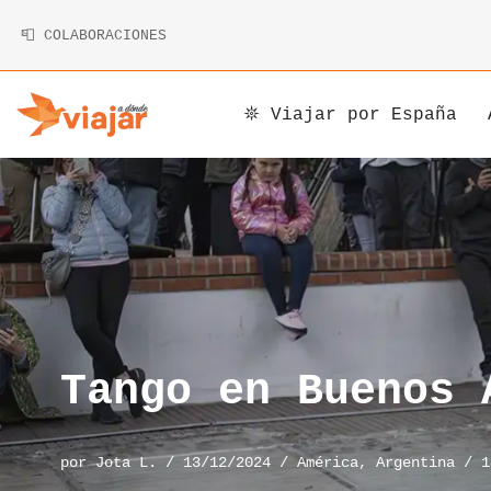
📮 COLABORACIONES
Saltar
al
contenido
𖤓 Viajar por España
Argentina
Armenia
Alemania
Bolivia
Camboya
Andorra
Brasil
China
Austria
Canadá
Corea
Bélgica
Chile
Indonesia
Bosnia y Herzegovina
Tango en Buenos 
Costa Rica
Irán
Bulgaria
por
Jota L.
13/12/2024
América
,
Argentina
1
Cuba
Japón
Chipre