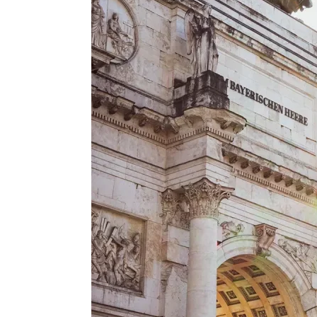
República Checa
Rusia
Serbia
Suecia
Suiza
Turquía
Ucrania