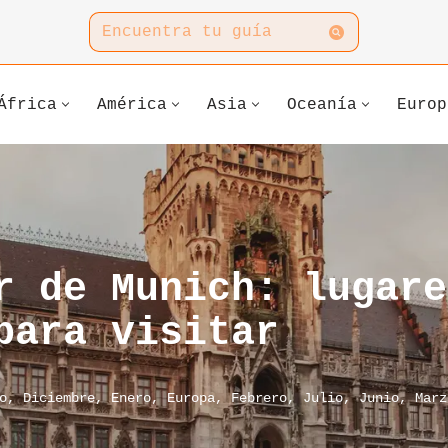
África
América
Asia
Oceanía
Europ
r de Munich: lugare
para visitar
o
,
Diciembre
,
Enero
,
Europa
,
Febrero
,
Julio
,
Junio
,
Marz