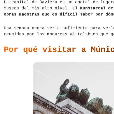
La capital de Baviera es un cóctel de lugar
Tíbet
Irlanda
museos del más alto nivel.
El Kunstareal de 
obras maestras que es difícil saber por dón
Vietnam
Islandia
Una semana nunca sería suficiente para verl
Italia
reunidas por los monarcas Wittelsbach que g
Letonia
Por qué visitar a Múni
Liechtenstein
Macedonia del Norte
Noruega
País de Gales
Portugal
Polonia