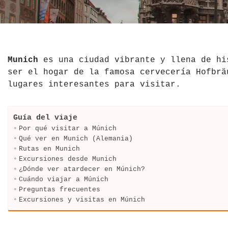
El Salvador
Jordania
Croacia
Estados Unidos
Kazajistán
Dinamarca
Hawái
La India
Escocia
Munich
es una ciudad vibrante y llena de hi
ser el hogar de la famosa cervecería Hofbrä
México
Madagascar
Eslovenia
lugares interesantes para visitar.
Nicaragua
Malasia
España
Guía del viaje
Paraguay
Maldivas
Finlandia
Por qué visitar a Múnich
Qué ver en Munich (Alemania)
Rutas en Munich
Perú
Mongolia
Francia
Excursiones desde Munich
¿Dónde ver atardecer en Múnich?
República Dominicana
Nepal
Grecia
Cuándo viajar a Múnich
Preguntas frecuentes
Venezuela
Qatar
Hungría
Excursiones y visitas en Múnich
Tailandia
Inglaterra