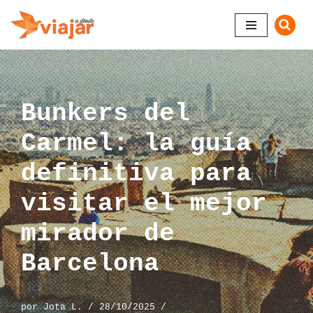
Saltar
al
contenido
Bunkers del
Carmel: la guía
definitiva para
visitar el mejor
mirador de
Barcelona
por
Jota L.
28/10/2025