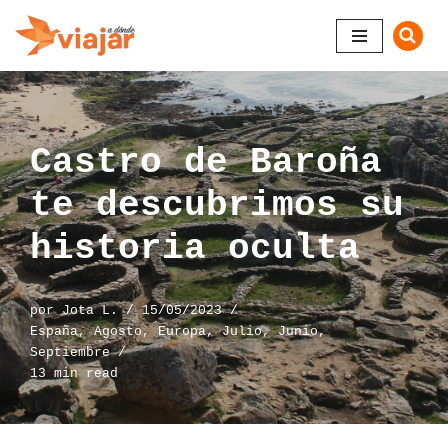
Saltar
al
contenido
Castro de Baroña
te descubrimos su
historia oculta
por
Jota L.
15/05/2023
España
,
Agosto
,
Europa
,
Julio
,
Junio
,
Septiembre
13 min read