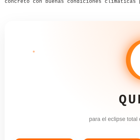
concreto con buenas condiciones climáticas 
República Checa
Rusia
Serbia
Suecia
Suiza
Turquía
Ucrania
QU
para el eclipse total