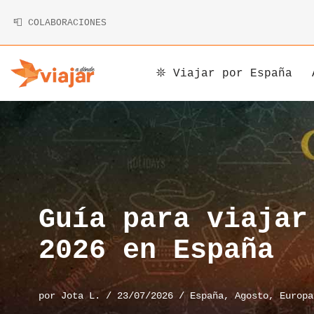
📮 COLABORACIONES
Saltar
al
contenido
𖤓 Viajar por España
Argentina
Armenia
Alemania
Bolivia
Camboya
Andorra
Brasil
China
Austria
Canadá
Corea
Bélgica
Guía para viajar
Chile
Indonesia
Bosnia y Herzegovina
2026 en España
Costa Rica
Irán
Bulgaria
por
Jota L.
23/07/2026
España
,
Agosto
,
Europa
Cuba
Japón
Chipre