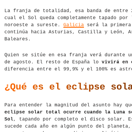
Tíbet
Irlanda
La franja de totalidad, esa banda de entre 
cual el Sol queda completamente tapado por 
Vietnam
Islandia
noroeste a sureste.
Galicia
será la primera 
continúa hacia Asturias, Castilla y León, A
Italia
Baleares.
Letonia
Quien se sitúe en esa franja verá durante u
Liechtenstein
de agosto. El resto de España lo
vivirá en 
diferencia entre el 99,9% y el 100% es astr
Macedonia del Norte
¿Qué es el eclipse sol
Noruega
País de Gales
Para entender la magnitud del asunto hay q
eclipse solar total ocurre cuando la Luna s
Portugal
Sol
, tapando por completo el disco solar. E
sucede cada año en algún punto del planeta,
Polonia