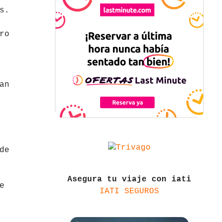
s.
ro
an
de
Asegura tu viaje con iati
e
IATI SEGUROS