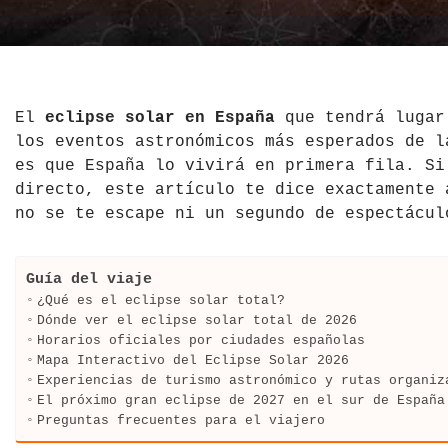
El Salvador
Jordania
Croacia
Estados Unidos
Kazajistán
Dinamarca
Hawái
La India
Escocia
El
eclipse solar en España
que tendrá lugar 
los eventos astronómicos más esperados de l
México
Madagascar
Eslovenia
es que España lo vivirá en primera fila. Si
directo, este artículo te dice exactamente 
Nicaragua
Malasia
España
no se te escape ni un segundo de espectácul
Paraguay
Maldivas
Finlandia
Guía del viaje
Perú
Mongolia
Francia
¿Qué es el eclipse solar total?
Dónde ver el eclipse solar total de 2026
República Dominicana
Nepal
Grecia
Horarios oficiales por ciudades españolas
Mapa Interactivo del Eclipse Solar 2026
Experiencias de turismo astronómico y rutas organiz
Venezuela
Qatar
Hungría
El próximo gran eclipse de 2027 en el sur de España
Preguntas frecuentes para el viajero
Tailandia
Inglaterra