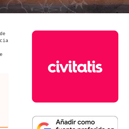
de
cia
e