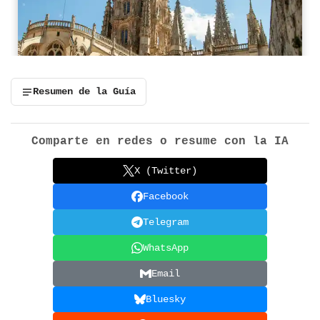
Resumen de la Guía
Comparte en redes o resume con la IA
X (Twitter)
Facebook
Telegram
WhatsApp
Email
Bluesky