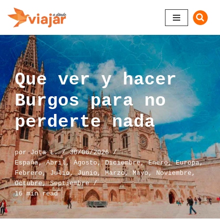
Saltar
al
contenido
Que ver y hacer
Burgos para no
perderte nada
por
Jota L.
30/06/2026
España
,
Abril
,
Agosto
,
Diciembre
,
Enero
,
Europa
,
Febrero
,
Julio
,
Junio
,
Marzo
,
Mayo
,
Noviembre
,
Octubre
,
Septiembre
16 min read