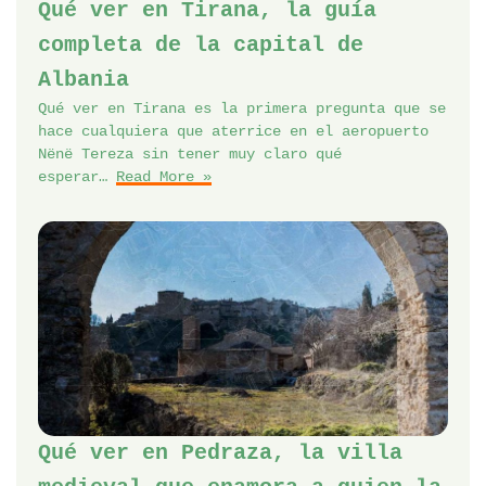
Qué ver en Tirana, la guía
completa de la capital de
Albania
Qué ver en Tirana es la primera pregunta que se
hace cualquiera que aterrice en el aeropuerto
Nënë Tereza sin tener muy claro qué
esperar…
Read More »
Qué ver en Pedraza, la villa