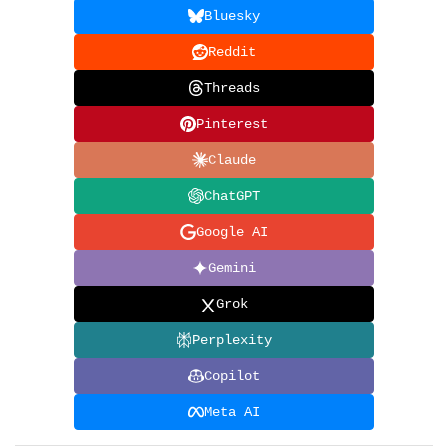
Bluesky
Reddit
Threads
Pinterest
Claude
ChatGPT
Google AI
Gemini
Grok
Perplexity
Copilot
Meta AI